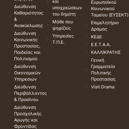
και
Ευρωπαϊκού
Διεύθυνση
υποχρεώσεων
Κοινωνικού
Καθαριότητας
του δημότη
Ταμείου (ΕΥΣΕΚΤ)
&
Μάθε που
Επιμελητήριο
Ανακύκλωσης
ψηφίζεις
Δράμας
Διεύθυνση
Υπηρεσίες
ΚΕΔΕ
Κοινωνικής
Τ.Π.Ε.
Ε.Ε.Τ.Α.Α.
Προστασίας,
Παιδείας και
ΚΑΛΛΙΚΡΑΤΗΣ
Πολιτισμού
Γενική
Διεύθυνση
Γραμματεία
Οικονομικών
Πολιτικής
Υπηρεσιών
Προστασίας
Διεύθυνση
Visit Drama
Περιβάλλοντος
& Πρασίνου
Διεύθυνση
Προσχολικής
Αγωγής και
Φροντίδας