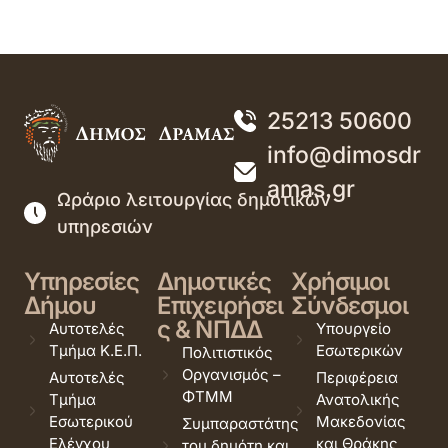
25213 50600
info@dimosdr
amas.gr
Ωράριο λειτουργίας δημοτικών
υπηρεσιών
Υπηρεσίες
Δημοτικές
Χρήσιμοι
Δήμου
Επιχειρήσει
Σύνδεσμοι
ς & ΝΠΔΔ
Αυτοτελές
Υπουργείο
Τμήμα Κ.Ε.Π.
Εσωτερικών
Πολιτιστικός
Οργανισμός –
Αυτοτελές
Περιφέρεια
ΦΤΜΜ
Τμήμα
Ανατολικής
Εσωτερικού
Μακεδονίας
Συμπαραστάτης
Ελέγχου
και Θράκης
του δημότη και