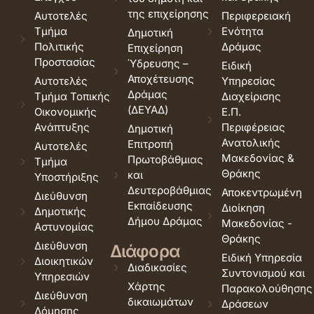
της επιχείρησης
Αυτοτελές
Περιφερειακή
Τμήμα
Ενότητα
Δημοτική
Πολιτικής
Δράμας
Επιχείρηση
Προστασίας
Ύδρευσης –
Ειδική
Αποχέτευσης
Αυτοτελές
Υπηρεσίας
Δράμας
Τμήμα Τοπικής
Διαχείρισης
(ΔΕΥΑΔ)
Οικονομικής
Ε.Π.
Ανάπτυξης
Περιφέρειας
Δημοτική
Ανατολικής
Επιτροπή
Αυτοτελές
Μακεδονίας &
Πρωτοβάθμιας
Τμήμα
Θράκης
και
Υποστήριξης
Δευτεροβάθμιας
Αποκεντρωμένη
Διεύθυνση
Εκπαίδευσης
Διοίκηση
Δημοτικής
Δήμου Δράμας
Μακεδονίας -
Αστυνομίας
Θράκης
Διεύθυνση
Διάφορα
Ειδική Υπηρεσία
Διοικητικών
Διαδικασίες
Συντονισμού και
Υπηρεσιών
Χάρτης
Παρακολούθησης
Διεύθυνση
δικαιωμάτων
Δράσεων
Δόμησης