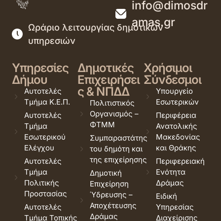
info@dimosdr
amas.gr
Ωράριο λειτουργίας δημοτικών
υπηρεσιών
Υπηρεσίες
Δημοτικές
Χρήσιμοι
Δήμου
Επιχειρήσει
Σύνδεσμοι
ς & ΝΠΔΔ
Αυτοτελές
Υπουργείο
Τμήμα Κ.Ε.Π.
Εσωτερικών
Πολιτιστικός
Οργανισμός –
Αυτοτελές
Περιφέρεια
ΦΤΜΜ
Τμήμα
Ανατολικής
Εσωτερικού
Μακεδονίας
Συμπαραστάτης
Ελέγχου
και Θράκης
του δημότη και
της επιχείρησης
Αυτοτελές
Περιφερειακή
Τμήμα
Ενότητα
Δημοτική
Πολιτικής
Δράμας
Επιχείρηση
Προστασίας
Ύδρευσης –
Ειδική
Αποχέτευσης
Αυτοτελές
Υπηρεσίας
Δράμας
Τμήμα Τοπικής
Διαχείρισης