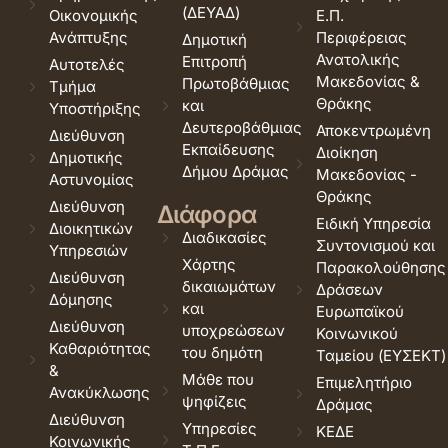
(ΔΕΥΑΔ)
Οικονομικής
Ε.Π.
Ανάπτυξης
Περιφέρειας
Δημοτική
Ανατολικής
Επιτροπή
Αυτοτελές
Μακεδονίας &
Πρωτοβάθμιας
Τμήμα
Θράκης
και
Υποστήριξης
Δευτεροβάθμιας
Αποκεντρωμένη
Διεύθυνση
Εκπαίδευσης
Διοίκηση
Δημοτικής
Δήμου Δράμας
Μακεδονίας -
Αστυνομίας
Θράκης
Διεύθυνση
Διάφορα
Ειδική Υπηρεσία
Διοικητικών
Διαδικασίες
Συντονισμού και
Υπηρεσιών
Χάρτης
Παρακολούθησης
Διεύθυνση
δικαιωμάτων
Δράσεων
Δόμησης
και
Ευρωπαϊκού
Διεύθυνση
υποχρεώσεων
Κοινωνικού
Καθαριότητας
του δημότη
Ταμείου (ΕΥΣΕΚΤ)
&
Μάθε που
Επιμελητήριο
Ανακύκλωσης
ψηφίζεις
Δράμας
Διεύθυνση
Υπηρεσίες
ΚΕΔΕ
Κοινωνικής