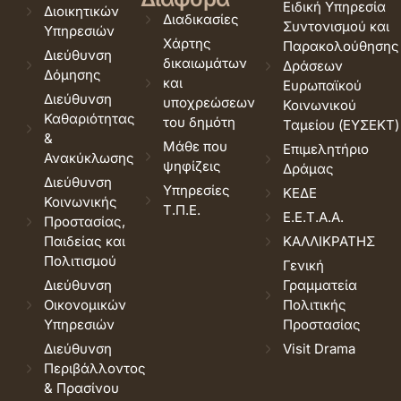
Ειδική Υπηρεσία
Διοικητικών
Διαδικασίες
Συντονισμού και
Υπηρεσιών
Χάρτης
Παρακολούθησης
Διεύθυνση
δικαιωμάτων
Δράσεων
Δόμησης
και
Ευρωπαϊκού
Διεύθυνση
υποχρεώσεων
Κοινωνικού
Καθαριότητας
του δημότη
Ταμείου (ΕΥΣΕΚΤ)
&
Μάθε που
Επιμελητήριο
Ανακύκλωσης
ψηφίζεις
Δράμας
Διεύθυνση
Υπηρεσίες
ΚΕΔΕ
Κοινωνικής
Τ.Π.Ε.
Ε.Ε.Τ.Α.Α.
Προστασίας,
Παιδείας και
ΚΑΛΛΙΚΡΑΤΗΣ
Πολιτισμού
Γενική
Διεύθυνση
Γραμματεία
Οικονομικών
Πολιτικής
Υπηρεσιών
Προστασίας
Διεύθυνση
Visit Drama
Περιβάλλοντος
& Πρασίνου