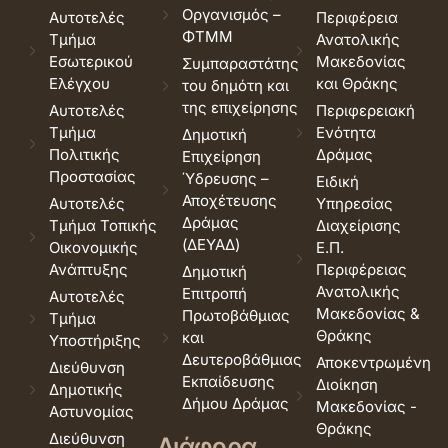
Οργανισμός –
Αυτοτελές
Περιφέρεια
ΦΤΜΜ
Τμήμα
Ανατολικής
Εσωτερικού
Μακεδονίας
Συμπαραστάτης
Ελέγχου
και Θράκης
του δημότη και
της επιχείρησης
Αυτοτελές
Περιφερειακή
Τμήμα
Ενότητα
Δημοτική
Πολιτικής
Δράμας
Επιχείρηση
Προστασίας
Ύδρευσης –
Ειδική
Αποχέτευσης
Αυτοτελές
Υπηρεσίας
Δράμας
Τμήμα Τοπικής
Διαχείρισης
(ΔΕΥΑΔ)
Οικονομικής
Ε.Π.
Ανάπτυξης
Περιφέρειας
Δημοτική
Ανατολικής
Επιτροπή
Αυτοτελές
Μακεδονίας &
Πρωτοβάθμιας
Τμήμα
Θράκης
και
Υποστήριξης
Δευτεροβάθμιας
Αποκεντρωμένη
Διεύθυνση
Εκπαίδευσης
Διοίκηση
Δημοτικής
Δήμου Δράμας
Μακεδονίας -
Αστυνομίας
Θράκης
Διεύθυνση
Διάφορα