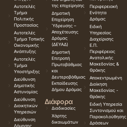
της επιχείρησης
Αυτοτελές
Περιφερειακή
Τμήμα
Ενότητα
Δημοτική
Πολιτικής
Δράμας
Επιχείρηση
Προστασίας
Ύδρευσης –
Ειδική
Αποχέτευσης
Αυτοτελές
Υπηρεσίας
Δράμας
Τμήμα Τοπικής
Διαχείρισης
(ΔΕΥΑΔ)
Οικονομικής
Ε.Π.
Ανάπτυξης
Περιφέρειας
Δημοτική
Ανατολικής
Επιτροπή
Αυτοτελές
Μακεδονίας &
Πρωτοβάθμιας
Τμήμα
Θράκης
και
Υποστήριξης
Δευτεροβάθμιας
Αποκεντρωμένη
Διεύθυνση
Εκπαίδευσης
Διοίκηση
Δημοτικής
Δήμου Δράμας
Μακεδονίας -
Αστυνομίας
Θράκης
Διεύθυνση
Διάφορα
Ειδική Υπηρεσία
Διοικητικών
Διαδικασίες
Συντονισμού και
Υπηρεσιών
Χάρτης
Παρακολούθησης
Διεύθυνση
δικαιωμάτων
Δράσεων
Δόμησης