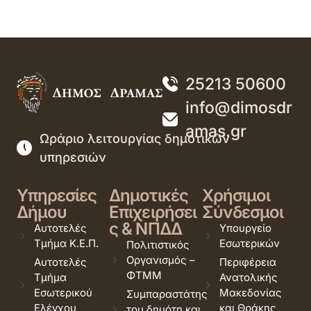
25213 50600
info@dimosdr
amas.gr
Ωράριο λειτουργίας δημοτικών
υπηρεσιών
Υπηρεσίες
Δημοτικές
Χρήσιμοι
Δήμου
Επιχειρήσει
Σύνδεσμοι
ς & ΝΠΔΔ
Αυτοτελές
Υπουργείο
Τμήμα Κ.Ε.Π.
Εσωτερικών
Πολιτιστικός
Οργανισμός –
Αυτοτελές
Περιφέρεια
ΦΤΜΜ
Τμήμα
Ανατολικής
Εσωτερικού
Μακεδονίας
Συμπαραστάτης
Ελέγχου
και Θράκης
του δημότη και