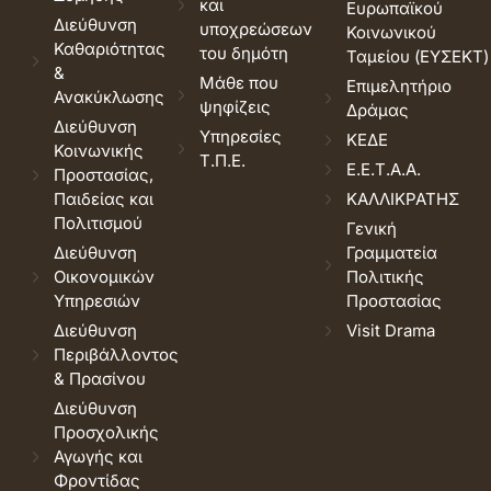
και
Ευρωπαϊκού
Διεύθυνση
υποχρεώσεων
Κοινωνικού
Καθαριότητας
του δημότη
Ταμείου (ΕΥΣΕΚΤ)
&
Μάθε που
Επιμελητήριο
Ανακύκλωσης
ψηφίζεις
Δράμας
Διεύθυνση
Υπηρεσίες
ΚΕΔΕ
Κοινωνικής
Τ.Π.Ε.
Ε.Ε.Τ.Α.Α.
Προστασίας,
Παιδείας και
ΚΑΛΛΙΚΡΑΤΗΣ
Πολιτισμού
Γενική
Διεύθυνση
Γραμματεία
Οικονομικών
Πολιτικής
Υπηρεσιών
Προστασίας
Διεύθυνση
Visit Drama
Περιβάλλοντος
& Πρασίνου
Διεύθυνση
Προσχολικής
Αγωγής και
Φροντίδας