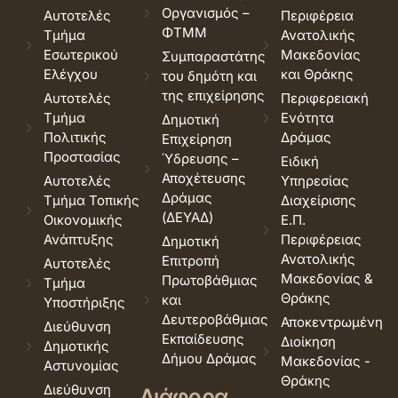
Οργανισμός –
Αυτοτελές
Περιφέρεια
ΦΤΜΜ
Τμήμα
Ανατολικής
Εσωτερικού
Μακεδονίας
Συμπαραστάτης
Ελέγχου
και Θράκης
του δημότη και
της επιχείρησης
Αυτοτελές
Περιφερειακή
Τμήμα
Ενότητα
Δημοτική
Πολιτικής
Δράμας
Επιχείρηση
Προστασίας
Ύδρευσης –
Ειδική
Αποχέτευσης
Αυτοτελές
Υπηρεσίας
Δράμας
Τμήμα Τοπικής
Διαχείρισης
(ΔΕΥΑΔ)
Οικονομικής
Ε.Π.
Ανάπτυξης
Περιφέρειας
Δημοτική
Ανατολικής
Επιτροπή
Αυτοτελές
Μακεδονίας &
Πρωτοβάθμιας
Τμήμα
Θράκης
και
Υποστήριξης
Δευτεροβάθμιας
Αποκεντρωμένη
Διεύθυνση
Εκπαίδευσης
Διοίκηση
Δημοτικής
Δήμου Δράμας
Μακεδονίας -
Αστυνομίας
Θράκης
Διεύθυνση
Διάφορα