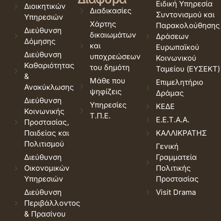
Ειδική Υπηρεσία
Διοικητικών
Διαδικασίες
Συντονισμού και
Υπηρεσιών
Χάρτης
Παρακολούθησης
Διεύθυνση
δικαιωμάτων
Δράσεων
Δόμησης
και
Ευρωπαϊκού
Διεύθυνση
υποχρεώσεων
Κοινωνικού
Καθαριότητας
του δημότη
Ταμείου (ΕΥΣΕΚΤ)
&
Μάθε που
Επιμελητήριο
Ανακύκλωσης
ψηφίζεις
Δράμας
Διεύθυνση
Υπηρεσίες
ΚΕΔΕ
Κοινωνικής
Τ.Π.Ε.
Ε.Ε.Τ.Α.Α.
Προστασίας,
Παιδείας και
ΚΑΛΛΙΚΡΑΤΗΣ
Πολιτισμού
Γενική
Διεύθυνση
Γραμματεία
Οικονομικών
Πολιτικής
Υπηρεσιών
Προστασίας
Διεύθυνση
Visit Drama
Περιβάλλοντος
& Πρασίνου