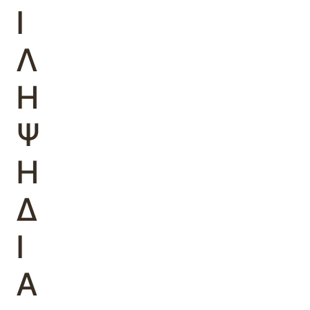
Ι
Λ
Η
Ψ
Η
Δ
Ι
Α