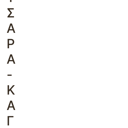
Σ
Α
Ρ
Α
-
Κ
Α
Γ