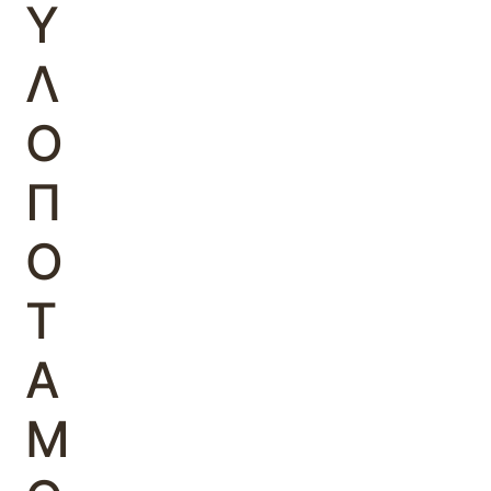
Υ
Λ
Ο
Π
Ο
Τ
Α
Μ