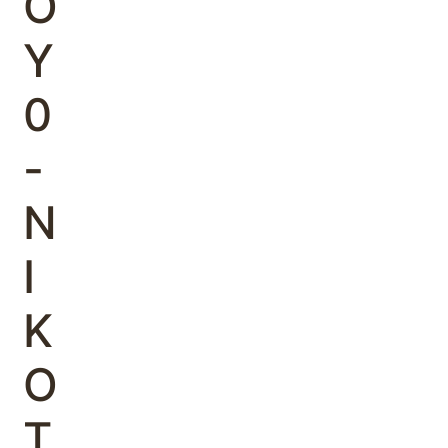
Ο
Υ
0
-
Ν
Ι
Κ
Ο
Τ