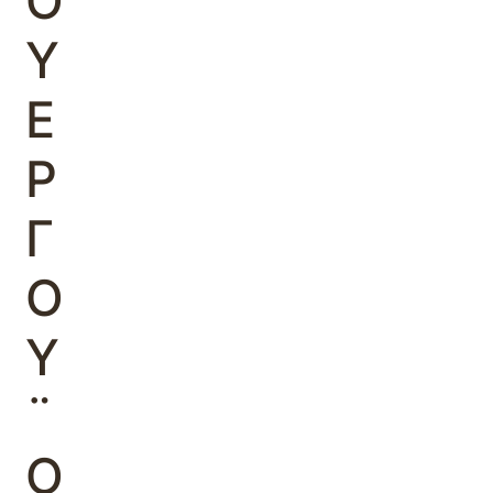
Ο
Υ
Ε
Ρ
Γ
Ο
Υ
¨
Ο