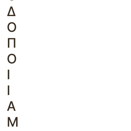
Δ
Ο
Π
Ο
Ι
Ι
Α
Μ