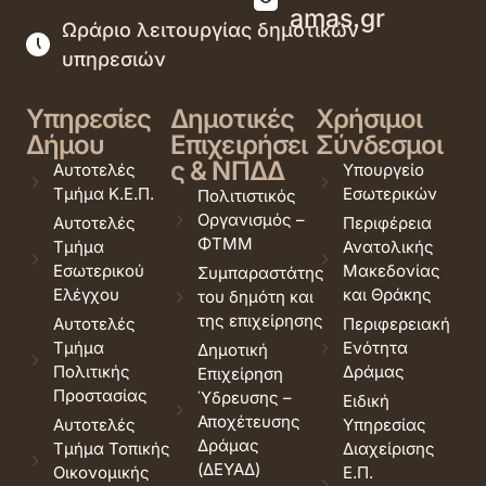
amas.gr
Ωράριο λειτουργίας δημοτικών
υπηρεσιών
Υπηρεσίες
Δημοτικές
Χρήσιμοι
Δήμου
Επιχειρήσει
Σύνδεσμοι
ς & ΝΠΔΔ
Αυτοτελές
Υπουργείο
Τμήμα Κ.Ε.Π.
Εσωτερικών
Πολιτιστικός
Οργανισμός –
Αυτοτελές
Περιφέρεια
ΦΤΜΜ
Τμήμα
Ανατολικής
Εσωτερικού
Μακεδονίας
Συμπαραστάτης
Ελέγχου
και Θράκης
του δημότη και
της επιχείρησης
Αυτοτελές
Περιφερειακή
Τμήμα
Ενότητα
Δημοτική
Πολιτικής
Δράμας
Επιχείρηση
Προστασίας
Ύδρευσης –
Ειδική
Αποχέτευσης
Αυτοτελές
Υπηρεσίας
Δράμας
Τμήμα Τοπικής
Διαχείρισης
(ΔΕΥΑΔ)
Οικονομικής
Ε.Π.