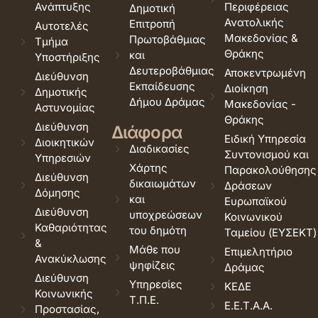
Ανάπτυξης
Περιφέρειας
Δημοτική
Ανατολικής
Επιτροπή
Αυτοτελές
Μακεδονίας &
Πρωτοβάθμιας
Τμήμα
Θράκης
και
Υποστήριξης
Δευτεροβάθμιας
Αποκεντρωμένη
Διεύθυνση
Εκπαίδευσης
Διοίκηση
Δημοτικής
Δήμου Δράμας
Μακεδονίας -
Αστυνομίας
Θράκης
Διεύθυνση
Διάφορα
Ειδική Υπηρεσία
Διοικητικών
Διαδικασίες
Συντονισμού και
Υπηρεσιών
Χάρτης
Παρακολούθησης
Διεύθυνση
δικαιωμάτων
Δράσεων
Δόμησης
και
Ευρωπαϊκού
Διεύθυνση
υποχρεώσεων
Κοινωνικού
Καθαριότητας
του δημότη
Ταμείου (ΕΥΣΕΚΤ)
&
Μάθε που
Επιμελητήριο
Ανακύκλωσης
ψηφίζεις
Δράμας
Διεύθυνση
Υπηρεσίες
ΚΕΔΕ
Κοινωνικής
Τ.Π.Ε.
Ε.Ε.Τ.Α.Α.
Προστασίας,