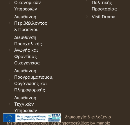
Οικονομικών
Πολιτικής
Υπηρεσιών
Προστασίας
Διεύθυνση
Visit Drama
Περιβάλλοντος
& Πρασίνου
Διεύθυνση
Προσχολικής
Αγωγής και
Φροντίδας
Οικογένειας
Διεύθυνση
Προγραμματισμού,
Οργάνωσης και
Πληροφορικής
Διεύθυνση
Τεχνικών
Υπηρεσιών
© 2026 Δήμος Δράμας.
Όροι
δημιουργία & φιλοξενία
Με την επιφύλαξη κάθε
Χρήσης
ιστοσελίδας by manbiz
νόμιμου δικαιώματος.