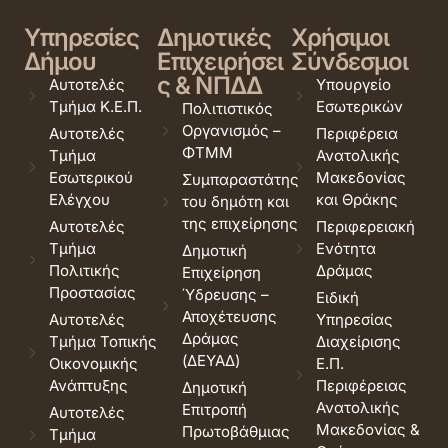
Υπηρεσίες
Δημοτικές
Χρήσιμοι
Δήμου
Επιχειρήσει
Σύνδεσμοι
ς & ΝΠΔΔ
Αυτοτελές
Υπουργείο
Τμήμα Κ.Ε.Π.
Εσωτερικών
Πολιτιστικός
Οργανισμός –
Αυτοτελές
Περιφέρεια
ΦΤΜΜ
Τμήμα
Ανατολικής
Εσωτερικού
Μακεδονίας
Συμπαραστάτης
Ελέγχου
και Θράκης
του δημότη και
της επιχείρησης
Αυτοτελές
Περιφερειακή
Τμήμα
Ενότητα
Δημοτική
Πολιτικής
Δράμας
Επιχείρηση
Προστασίας
Ύδρευσης –
Ειδική
Αποχέτευσης
Αυτοτελές
Υπηρεσίας
Δράμας
Τμήμα Τοπικής
Διαχείρισης
(ΔΕΥΑΔ)
Οικονομικής
Ε.Π.
Ανάπτυξης
Περιφέρειας
Δημοτική
Ανατολικής
Επιτροπή
Αυτοτελές
Μακεδονίας &
Πρωτοβάθμιας
Τμήμα