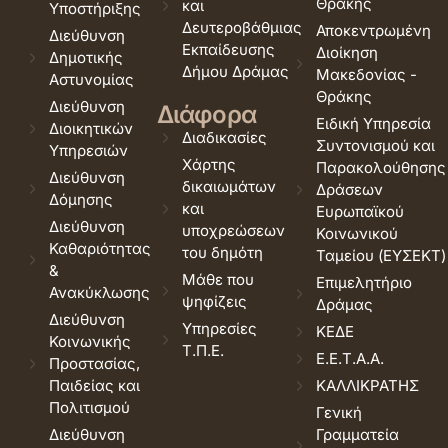
Θράκης
και
Υποστήριξης
Δευτεροβάθμιας
Αποκεντρωμένη
Διεύθυνση
Εκπαίδευσης
Διοίκηση
Δημοτικής
Δήμου Δράμας
Μακεδονίας -
Αστυνομίας
Θράκης
Διεύθυνση
Διάφορα
Ειδική Υπηρεσία
Διοικητικών
Διαδικασίες
Συντονισμού και
Υπηρεσιών
Χάρτης
Παρακολούθησης
Διεύθυνση
δικαιωμάτων
Δράσεων
Δόμησης
και
Ευρωπαϊκού
Διεύθυνση
υποχρεώσεων
Κοινωνικού
Καθαριότητας
του δημότη
Ταμείου (ΕΥΣΕΚΤ)
&
Μάθε που
Επιμελητήριο
Ανακύκλωσης
ψηφίζεις
Δράμας
Διεύθυνση
Υπηρεσίες
ΚΕΔΕ
Κοινωνικής
Τ.Π.Ε.
Ε.Ε.Τ.Α.Α.
Προστασίας,
Παιδείας και
ΚΑΛΛΙΚΡΑΤΗΣ
Πολιτισμού
Γενική
Διεύθυνση
Γραμματεία