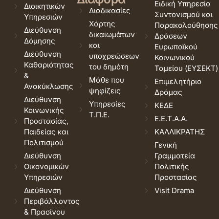
Ειδική Υπηρεσία
Διοικητικών
Διαδικασίες
Συντονισμού και
Υπηρεσιών
Χάρτης
Παρακολούθησης
Διεύθυνση
δικαιωμάτων
Δράσεων
Δόμησης
και
Ευρωπαϊκού
Διεύθυνση
υποχρεώσεων
Κοινωνικού
Καθαριότητας
του δημότη
Ταμείου (ΕΥΣΕΚΤ)
&
Μάθε που
Επιμελητήριο
Ανακύκλωσης
ψηφίζεις
Δράμας
Διεύθυνση
Υπηρεσίες
ΚΕΔΕ
Κοινωνικής
Τ.Π.Ε.
Ε.Ε.Τ.Α.Α.
Προστασίας,
Παιδείας και
ΚΑΛΛΙΚΡΑΤΗΣ
Πολιτισμού
Γενική
Διεύθυνση
Γραμματεία
Οικονομικών
Πολιτικής
Υπηρεσιών
Προστασίας
Διεύθυνση
Visit Drama
Περιβάλλοντος
& Πρασίνου