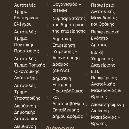
Οργανισμός –
Αυτοτελές
Περιφέρεια
ΦΤΜΜ
Τμήμα
Ανατολικής
Εσωτερικού
Μακεδονίας
Συμπαραστάτης
Ελέγχου
και Θράκης
του δημότη και
της επιχείρησης
Αυτοτελές
Περιφερειακή
Τμήμα
Ενότητα
Δημοτική
Πολιτικής
Δράμας
Επιχείρηση
Προστασίας
Ύδρευσης –
Ειδική
Αποχέτευσης
Αυτοτελές
Υπηρεσίας
Δράμας
Τμήμα Τοπικής
Διαχείρισης
(ΔΕΥΑΔ)
Οικονομικής
Ε.Π.
Ανάπτυξης
Περιφέρειας
Δημοτική
Ανατολικής
Επιτροπή
Αυτοτελές
Μακεδονίας &
Πρωτοβάθμιας
Τμήμα
Θράκης
και
Υποστήριξης
Δευτεροβάθμιας
Αποκεντρωμένη
Διεύθυνση
Εκπαίδευσης
Διοίκηση
Δημοτικής
Δήμου Δράμας
Μακεδονίας -
Αστυνομίας
Θράκης
Διεύθυνση
Διάφορα