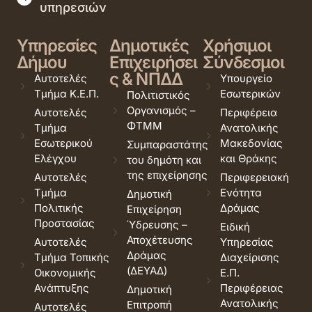
υπηρεσιών
Υπηρεσίες
Δημοτικές
Χρήσιμοι
Δήμου
Επιχειρήσει
Σύνδεσμοι
ς & ΝΠΔΔ
Αυτοτελές
Υπουργείο
Τμήμα Κ.Ε.Π.
Εσωτερικών
Πολιτιστικός
Οργανισμός –
Αυτοτελές
Περιφέρεια
ΦΤΜΜ
Τμήμα
Ανατολικής
Εσωτερικού
Μακεδονίας
Συμπαραστάτης
Ελέγχου
και Θράκης
του δημότη και
της επιχείρησης
Αυτοτελές
Περιφερειακή
Τμήμα
Ενότητα
Δημοτική
Πολιτικής
Δράμας
Επιχείρηση
Προστασίας
Ύδρευσης –
Ειδική
Αποχέτευσης
Αυτοτελές
Υπηρεσίας
Δράμας
Τμήμα Τοπικής
Διαχείρισης
(ΔΕΥΑΔ)
Οικονομικής
Ε.Π.
Ανάπτυξης
Περιφέρειας
Δημοτική
Ανατολικής
Επιτροπή
Αυτοτελές