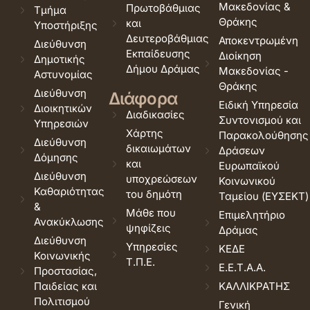
Μακεδονίας &
Πρωτοβάθμιας
Τμήμα
Θράκης
και
Υποστήριξης
Δευτεροβάθμιας
Αποκεντρωμένη
Διεύθυνση
Εκπαίδευσης
Διοίκηση
Δημοτικής
Δήμου Δράμας
Μακεδονίας -
Αστυνομίας
Θράκης
Διεύθυνση
Διάφορα
Ειδική Υπηρεσία
Διοικητικών
Διαδικασίες
Συντονισμού και
Υπηρεσιών
Χάρτης
Παρακολούθησης
Διεύθυνση
δικαιωμάτων
Δράσεων
Δόμησης
και
Ευρωπαϊκού
Διεύθυνση
υποχρεώσεων
Κοινωνικού
Καθαριότητας
του δημότη
Ταμείου (ΕΥΣΕΚΤ)
&
Μάθε που
Επιμελητήριο
Ανακύκλωσης
ψηφίζεις
Δράμας
Διεύθυνση
Υπηρεσίες
ΚΕΔΕ
Κοινωνικής
Τ.Π.Ε.
Ε.Ε.Τ.Α.Α.
Προστασίας,
Παιδείας και
ΚΑΛΛΙΚΡΑΤΗΣ
Πολιτισμού
Γενική