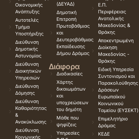
(ΔΕΥΑΔ)
Οικονομικής
Ε.Π.
Ανάπτυξης
Περιφέρειας
Δημοτική
Ανατολικής
Επιτροπή
Αυτοτελές
Μακεδονίας &
Πρωτοβάθμιας
Τμήμα
Θράκης
και
Υποστήριξης
Δευτεροβάθμιας
Αποκεντρωμένη
Διεύθυνση
Εκπαίδευσης
Διοίκηση
Δημοτικής
Δήμου Δράμας
Μακεδονίας -
Αστυνομίας
Θράκης
Διεύθυνση
Διάφορα
Ειδική Υπηρεσία
Διοικητικών
Διαδικασίες
Συντονισμού και
Υπηρεσιών
Χάρτης
Παρακολούθησης
Διεύθυνση
δικαιωμάτων
Δράσεων
Δόμησης
και
Ευρωπαϊκού
Διεύθυνση
υποχρεώσεων
Κοινωνικού
Καθαριότητας
του δημότη
Ταμείου (ΕΥΣΕΚΤ)
&
Μάθε που
Επιμελητήριο
Ανακύκλωσης
ψηφίζεις
Δράμας
Διεύθυνση
Υπηρεσίες
ΚΕΔΕ
Κοινωνικής