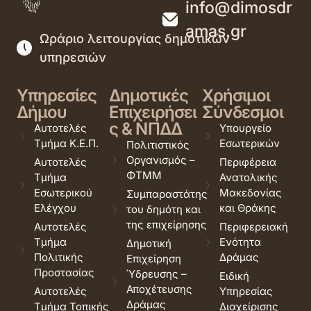
info@dimosdr
amas.gr
Ωράριο λειτουργίας δημοτικών
υπηρεσιών
Υπηρεσίες
Δημοτικές
Χρήσιμοι
Δήμου
Επιχειρήσει
Σύνδεσμοι
ς & ΝΠΔΔ
Αυτοτελές
Υπουργείο
Τμήμα Κ.Ε.Π.
Εσωτερικών
Πολιτιστικός
Οργανισμός –
Αυτοτελές
Περιφέρεια
ΦΤΜΜ
Τμήμα
Ανατολικής
Εσωτερικού
Μακεδονίας
Συμπαραστάτης
Ελέγχου
και Θράκης
του δημότη και
της επιχείρησης
Αυτοτελές
Περιφερειακή
Τμήμα
Ενότητα
Δημοτική
Πολιτικής
Δράμας
Επιχείρηση
Προστασίας
Ύδρευσης –
Ειδική
Αποχέτευσης
Αυτοτελές
Υπηρεσίας
Δράμας
Τμήμα Τοπικής
Διαχείρισης