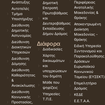
Ανάπτυξης
Περιφέρειας
Δημοτική
Ανατολικής
Επιτροπή
Αυτοτελές
Μακεδονίας &
Πρωτοβάθμιας
Τμήμα
Θράκης
και
Υποστήριξης
Δευτεροβάθμιας
Αποκεντρωμένη
Διεύθυνση
Εκπαίδευσης
Διοίκηση
Δημοτικής
Δήμου Δράμας
Μακεδονίας -
Αστυνομίας
Θράκης
Διεύθυνση
Διάφορα
Ειδική Υπηρεσία
Διοικητικών
Διαδικασίες
Συντονισμού και
Υπηρεσιών
Χάρτης
Παρακολούθησης
Διεύθυνση
δικαιωμάτων
Δράσεων
Δόμησης
και
Ευρωπαϊκού
Διεύθυνση
υποχρεώσεων
Κοινωνικού
Καθαριότητας
του δημότη
Ταμείου (ΕΥΣΕΚΤ)
&
Μάθε που
Επιμελητήριο
Ανακύκλωσης
ψηφίζεις
Δράμας
Διεύθυνση
Υπηρεσίες
ΚΕΔΕ
Κοινωνικής
Τ.Π.Ε.
Ε.Ε.Τ.Α.Α.
Προστασίας,