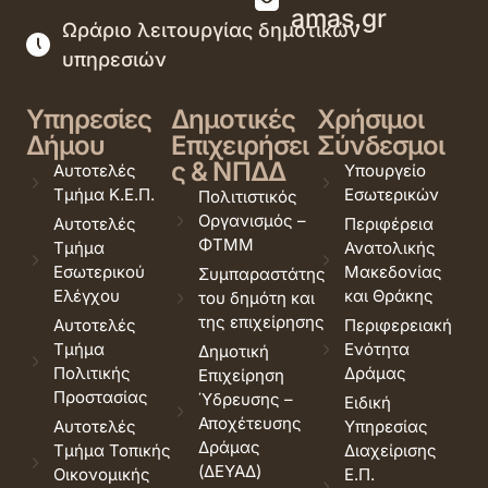
amas.gr
Ωράριο λειτουργίας δημοτικών
υπηρεσιών
Υπηρεσίες
Δημοτικές
Χρήσιμοι
Δήμου
Επιχειρήσει
Σύνδεσμοι
ς & ΝΠΔΔ
Αυτοτελές
Υπουργείο
Τμήμα Κ.Ε.Π.
Εσωτερικών
Πολιτιστικός
Οργανισμός –
Αυτοτελές
Περιφέρεια
ΦΤΜΜ
Τμήμα
Ανατολικής
Εσωτερικού
Μακεδονίας
Συμπαραστάτης
Ελέγχου
και Θράκης
του δημότη και
της επιχείρησης
Αυτοτελές
Περιφερειακή
Τμήμα
Ενότητα
Δημοτική
Πολιτικής
Δράμας
Επιχείρηση
Προστασίας
Ύδρευσης –
Ειδική
Αποχέτευσης
Αυτοτελές
Υπηρεσίας
Δράμας
Τμήμα Τοπικής
Διαχείρισης
(ΔΕΥΑΔ)
Οικονομικής
Ε.Π.