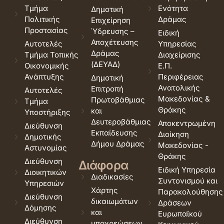
Τμήμα
Ενότητα
Δημοτική
Πολιτικής
Δράμας
Επιχείρηση
Προστασίας
Ύδρευσης –
Ειδική
Αποχέτευσης
Αυτοτελές
Υπηρεσίας
Δράμας
Τμήμα Τοπικής
Διαχείρισης
(ΔΕΥΑΔ)
Οικονομικής
Ε.Π.
Ανάπτυξης
Περιφέρειας
Δημοτική
Ανατολικής
Επιτροπή
Αυτοτελές
Μακεδονίας &
Πρωτοβάθμιας
Τμήμα
Θράκης
και
Υποστήριξης
Δευτεροβάθμιας
Αποκεντρωμένη
Διεύθυνση
Εκπαίδευσης
Διοίκηση
Δημοτικής
Δήμου Δράμας
Μακεδονίας -
Αστυνομίας
Θράκης
Διεύθυνση
Διάφορα
Ειδική Υπηρεσία
Διοικητικών
Διαδικασίες
Συντονισμού και
Υπηρεσιών
Χάρτης
Παρακολούθησης
Διεύθυνση
δικαιωμάτων
Δράσεων
Δόμησης
και
Ευρωπαϊκού
Διεύθυνση
υποχρεώσεων