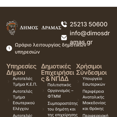
25213 50600
info@dimosdr
amas.gr
Ωράριο λειτουργίας δημοτικών
υπηρεσιών
Υπηρεσίες
Δημοτικές
Χρήσιμοι
Δήμου
Επιχειρήσει
Σύνδεσμοι
ς & ΝΠΔΔ
Αυτοτελές
Υπουργείο
Τμήμα Κ.Ε.Π.
Εσωτερικών
Πολιτιστικός
Οργανισμός –
Αυτοτελές
Περιφέρεια
ΦΤΜΜ
Τμήμα
Ανατολικής
Εσωτερικού
Μακεδονίας
Συμπαραστάτης
Ελέγχου
και Θράκης
του δημότη και
της επιχείρησης
Αυτοτελές
Περιφερειακή