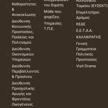
Κοινωνικού
Καθαριότητας
του δημότη
Ταμείου (ΕΥΣΕΚΤ)
&
Μάθε που
Επιμελητήριο
Ανακύκλωσης
ψηφίζεις
Δράμας
Διεύθυνση
Υπηρεσίες
ΚΕΔΕ
Κοινωνικής
Τ.Π.Ε.
Ε.Ε.Τ.Α.Α.
Προστασίας,
Παιδείας και
ΚΑΛΛΙΚΡΑΤΗΣ
Πολιτισμού
Γενική
Διεύθυνση
Γραμματεία
Οικονομικών
Πολιτικής
Υπηρεσιών
Προστασίας
Διεύθυνση
Visit Drama
Περιβάλλοντος
& Πρασίνου
Διεύθυνση
Προσχολικής
Αγωγής και
Φροντίδας
Οικογένειας