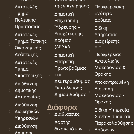
της επιχείρησης
Αυτοτελές
Περιφερειακή
Τμήμα
Ενότητα
Δημοτική
Πολιτικής
Δράμας
Επιχείρηση
Προστασίας
Ύδρευσης –
Ειδική
Αποχέτευσης
Αυτοτελές
Υπηρεσίας
Δράμας
Τμήμα Τοπικής
Διαχείρισης
(ΔΕΥΑΔ)
Οικονομικής
Ε.Π.
Ανάπτυξης
Περιφέρειας
Δημοτική
Ανατολικής
Επιτροπή
Αυτοτελές
Μακεδονίας &
Πρωτοβάθμιας
Τμήμα
Θράκης
και
Υποστήριξης
Δευτεροβάθμιας
Αποκεντρωμένη
Διεύθυνση
Εκπαίδευσης
Διοίκηση
Δημοτικής
Δήμου Δράμας
Μακεδονίας -
Αστυνομίας
Θράκης
Διεύθυνση
Διάφορα
Ειδική Υπηρεσία
Διοικητικών
Διαδικασίες
Συντονισμού και
Υπηρεσιών
Χάρτης
Παρακολούθησης
Διεύθυνση
δικαιωμάτων
Δράσεων
Δόμησης