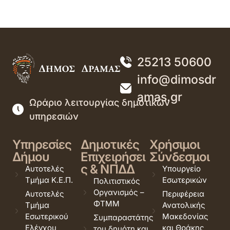
25213 50600
info@dimosdr
amas.gr
Ωράριο λειτουργίας δημοτικών
υπηρεσιών
Υπηρεσίες
Δημοτικές
Χρήσιμοι
Δήμου
Επιχειρήσει
Σύνδεσμοι
ς & ΝΠΔΔ
Αυτοτελές
Υπουργείο
Τμήμα Κ.Ε.Π.
Εσωτερικών
Πολιτιστικός
Οργανισμός –
Αυτοτελές
Περιφέρεια
ΦΤΜΜ
Τμήμα
Ανατολικής
Εσωτερικού
Μακεδονίας
Συμπαραστάτης
Ελέγχου
και Θράκης
του δημότη και