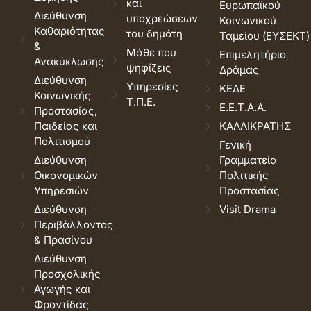
και
Ευρωπαϊκού
Διεύθυνση
υποχρεώσεων
Κοινωνικού
Καθαριότητας
του δημότη
Ταμείου (ΕΥΣΕΚΤ)
&
Μάθε που
Επιμελητήριο
Ανακύκλωσης
ψηφίζεις
Δράμας
Διεύθυνση
Υπηρεσίες
ΚΕΔΕ
Κοινωνικής
Τ.Π.Ε.
Ε.Ε.Τ.Α.Α.
Προστασίας,
Παιδείας και
ΚΑΛΛΙΚΡΑΤΗΣ
Πολιτισμού
Γενική
Διεύθυνση
Γραμματεία
Οικονομικών
Πολιτικής
Υπηρεσιών
Προστασίας
Διεύθυνση
Visit Drama
Περιβάλλοντος
& Πρασίνου
Διεύθυνση
Προσχολικής
Αγωγής και
Φροντίδας