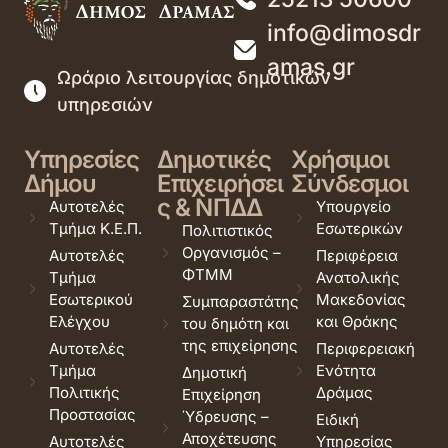
info@dimosdr
amas.gr
Ωράριο λειτουργίας δημοτικών
υπηρεσιών
Υπηρεσίες
Δημοτικές
Χρήσιμοι
Δήμου
Επιχειρήσει
Σύνδεσμοι
ς & ΝΠΔΔ
Αυτοτελές
Υπουργείο
Τμήμα Κ.Ε.Π.
Εσωτερικών
Πολιτιστικός
Οργανισμός –
Αυτοτελές
Περιφέρεια
ΦΤΜΜ
Τμήμα
Ανατολικής
Εσωτερικού
Μακεδονίας
Συμπαραστάτης
Ελέγχου
και Θράκης
του δημότη και
της επιχείρησης
Αυτοτελές
Περιφερειακή
Τμήμα
Ενότητα
Δημοτική
Πολιτικής
Δράμας
Επιχείρηση
Προστασίας
Ύδρευσης –
Ειδική
Αποχέτευσης
Αυτοτελές
Υπηρεσίας