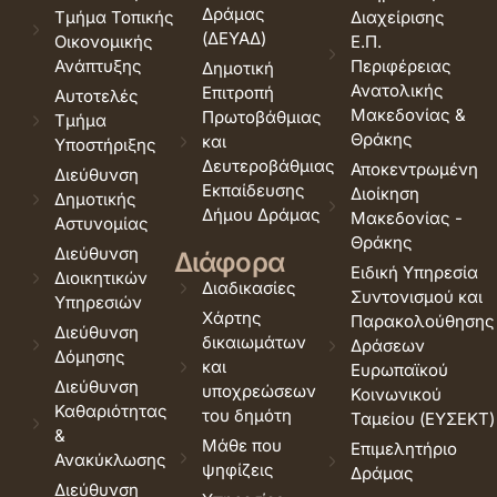
Δράμας
Τμήμα Τοπικής
Διαχείρισης
(ΔΕΥΑΔ)
Οικονομικής
Ε.Π.
Ανάπτυξης
Περιφέρειας
Δημοτική
Ανατολικής
Επιτροπή
Αυτοτελές
Μακεδονίας &
Πρωτοβάθμιας
Τμήμα
Θράκης
και
Υποστήριξης
Δευτεροβάθμιας
Αποκεντρωμένη
Διεύθυνση
Εκπαίδευσης
Διοίκηση
Δημοτικής
Δήμου Δράμας
Μακεδονίας -
Αστυνομίας
Θράκης
Διεύθυνση
Διάφορα
Ειδική Υπηρεσία
Διοικητικών
Διαδικασίες
Συντονισμού και
Υπηρεσιών
Χάρτης
Παρακολούθησης
Διεύθυνση
δικαιωμάτων
Δράσεων
Δόμησης
και
Ευρωπαϊκού
Διεύθυνση
υποχρεώσεων
Κοινωνικού
Καθαριότητας
του δημότη
Ταμείου (ΕΥΣΕΚΤ)
&
Μάθε που
Επιμελητήριο
Ανακύκλωσης
ψηφίζεις
Δράμας
Διεύθυνση