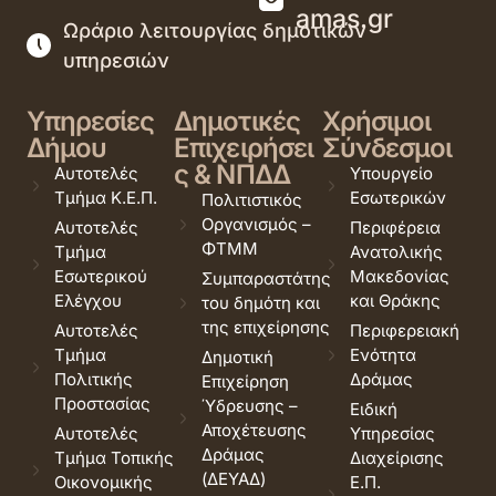
amas.gr
Ωράριο λειτουργίας δημοτικών
υπηρεσιών
Υπηρεσίες
Δημοτικές
Χρήσιμοι
Δήμου
Επιχειρήσει
Σύνδεσμοι
ς & ΝΠΔΔ
Αυτοτελές
Υπουργείο
Τμήμα Κ.Ε.Π.
Εσωτερικών
Πολιτιστικός
Οργανισμός –
Αυτοτελές
Περιφέρεια
ΦΤΜΜ
Τμήμα
Ανατολικής
Εσωτερικού
Μακεδονίας
Συμπαραστάτης
Ελέγχου
και Θράκης
του δημότη και
της επιχείρησης
Αυτοτελές
Περιφερειακή
Τμήμα
Ενότητα
Δημοτική
Πολιτικής
Δράμας
Επιχείρηση
Προστασίας
Ύδρευσης –
Ειδική
Αποχέτευσης
Αυτοτελές
Υπηρεσίας
Δράμας
Τμήμα Τοπικής
Διαχείρισης
(ΔΕΥΑΔ)
Οικονομικής
Ε.Π.