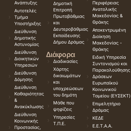
Ανάπτυξης
Περιφέρειας
Δημοτική
Ανατολικής
Επιτροπή
Αυτοτελές
Μακεδονίας &
Πρωτοβάθμιας
Τμήμα
Θράκης
και
Υποστήριξης
Δευτεροβάθμιας
Αποκεντρωμένη
Διεύθυνση
Εκπαίδευσης
Διοίκηση
Δημοτικής
Δήμου Δράμας
Μακεδονίας -
Αστυνομίας
Θράκης
Διεύθυνση
Διάφορα
Ειδική Υπηρεσία
Διοικητικών
Διαδικασίες
Συντονισμού και
Υπηρεσιών
Χάρτης
Παρακολούθησης
Διεύθυνση
δικαιωμάτων
Δράσεων
Δόμησης
και
Ευρωπαϊκού
Διεύθυνση
υποχρεώσεων
Κοινωνικού
Καθαριότητας
του δημότη
Ταμείου (ΕΥΣΕΚΤ)
&
Μάθε που
Επιμελητήριο
Ανακύκλωσης
ψηφίζεις
Δράμας
Διεύθυνση
Υπηρεσίες
ΚΕΔΕ
Κοινωνικής
Τ.Π.Ε.
Ε.Ε.Τ.Α.Α.
Προστασίας,