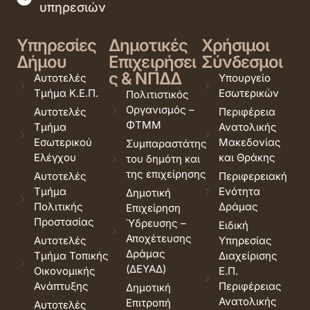
υπηρεσιών
Υπηρεσίες
Δημοτικές
Χρήσιμοι
Δήμου
Επιχειρήσει
Σύνδεσμοι
ς & ΝΠΔΔ
Αυτοτελές
Υπουργείο
Τμήμα Κ.Ε.Π.
Εσωτερικών
Πολιτιστικός
Οργανισμός –
Αυτοτελές
Περιφέρεια
ΦΤΜΜ
Τμήμα
Ανατολικής
Εσωτερικού
Μακεδονίας
Συμπαραστάτης
Ελέγχου
και Θράκης
του δημότη και
της επιχείρησης
Αυτοτελές
Περιφερειακή
Τμήμα
Ενότητα
Δημοτική
Πολιτικής
Δράμας
Επιχείρηση
Προστασίας
Ύδρευσης –
Ειδική
Αποχέτευσης
Αυτοτελές
Υπηρεσίας
Δράμας
Τμήμα Τοπικής
Διαχείρισης
(ΔΕΥΑΔ)
Οικονομικής
Ε.Π.
Ανάπτυξης
Περιφέρειας
Δημοτική
Ανατολικής
Επιτροπή
Αυτοτελές