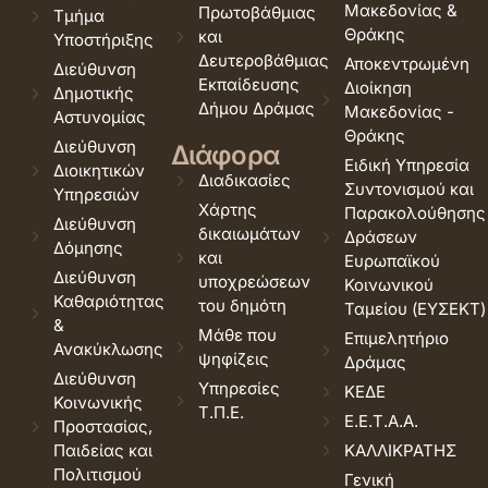
Μακεδονίας &
Πρωτοβάθμιας
Τμήμα
Θράκης
και
Υποστήριξης
Δευτεροβάθμιας
Αποκεντρωμένη
Διεύθυνση
Εκπαίδευσης
Διοίκηση
Δημοτικής
Δήμου Δράμας
Μακεδονίας -
Αστυνομίας
Θράκης
Διεύθυνση
Διάφορα
Ειδική Υπηρεσία
Διοικητικών
Διαδικασίες
Συντονισμού και
Υπηρεσιών
Χάρτης
Παρακολούθησης
Διεύθυνση
δικαιωμάτων
Δράσεων
Δόμησης
και
Ευρωπαϊκού
Διεύθυνση
υποχρεώσεων
Κοινωνικού
Καθαριότητας
του δημότη
Ταμείου (ΕΥΣΕΚΤ)
&
Μάθε που
Επιμελητήριο
Ανακύκλωσης
ψηφίζεις
Δράμας
Διεύθυνση
Υπηρεσίες
ΚΕΔΕ
Κοινωνικής
Τ.Π.Ε.
Ε.Ε.Τ.Α.Α.
Προστασίας,
Παιδείας και
ΚΑΛΛΙΚΡΑΤΗΣ
Πολιτισμού
Γενική