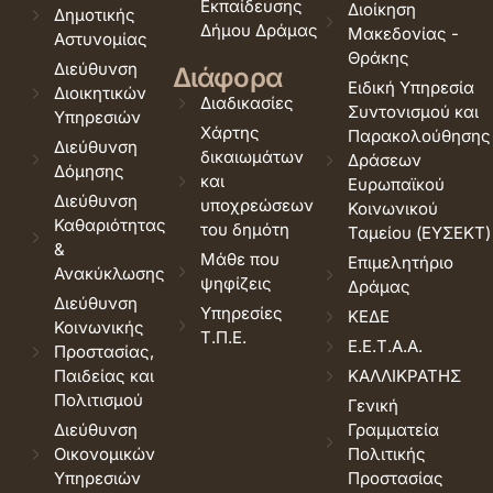
Εκπαίδευσης
Διοίκηση
Δημοτικής
Δήμου Δράμας
Μακεδονίας -
Αστυνομίας
Θράκης
Διεύθυνση
Διάφορα
Ειδική Υπηρεσία
Διοικητικών
Διαδικασίες
Συντονισμού και
Υπηρεσιών
Χάρτης
Παρακολούθησης
Διεύθυνση
δικαιωμάτων
Δράσεων
Δόμησης
και
Ευρωπαϊκού
Διεύθυνση
υποχρεώσεων
Κοινωνικού
Καθαριότητας
του δημότη
Ταμείου (ΕΥΣΕΚΤ)
&
Μάθε που
Επιμελητήριο
Ανακύκλωσης
ψηφίζεις
Δράμας
Διεύθυνση
Υπηρεσίες
ΚΕΔΕ
Κοινωνικής
Τ.Π.Ε.
Ε.Ε.Τ.Α.Α.
Προστασίας,
Παιδείας και
ΚΑΛΛΙΚΡΑΤΗΣ
Πολιτισμού
Γενική
Διεύθυνση
Γραμματεία
Οικονομικών
Πολιτικής
Υπηρεσιών
Προστασίας