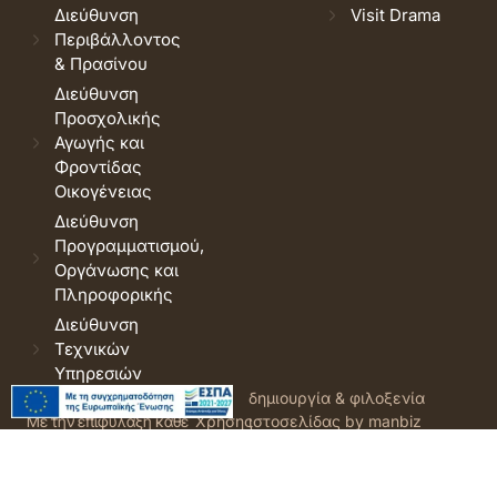
Διεύθυνση
Visit Drama
Περιβάλλοντος
& Πρασίνου
Διεύθυνση
Προσχολικής
Αγωγής και
Φροντίδας
Οικογένειας
Διεύθυνση
Προγραμματισμού,
Οργάνωσης και
Πληροφορικής
Διεύθυνση
Τεχνικών
Υπηρεσιών
© 2026 Δήμος Δράμας.
Όροι
δημιουργία & φιλοξενία
Με την επιφύλαξη κάθε
Χρήσης
ιστοσελίδας by manbiz
νόμιμου δικαιώματος.