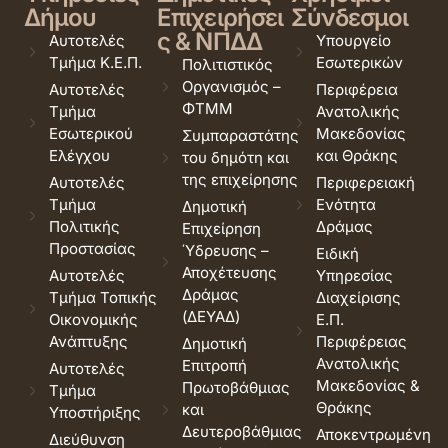
Δήμου
Επιχειρήσει
Σύνδεσμοι
ς & ΝΠΔΔ
Αυτοτελές
Υπουργείο
Τμήμα Κ.Ε.Π.
Εσωτερικών
Πολιτιστικός
Οργανισμός –
Αυτοτελές
Περιφέρεια
ΦΤΜΜ
Τμήμα
Ανατολικής
Εσωτερικού
Μακεδονίας
Συμπαραστάτης
Ελέγχου
και Θράκης
του δημότη και
της επιχείρησης
Αυτοτελές
Περιφερειακή
Τμήμα
Ενότητα
Δημοτική
Πολιτικής
Δράμας
Επιχείρηση
Προστασίας
Ύδρευσης –
Ειδική
Αποχέτευσης
Αυτοτελές
Υπηρεσίας
Δράμας
Τμήμα Τοπικής
Διαχείρισης
(ΔΕΥΑΔ)
Οικονομικής
Ε.Π.
Ανάπτυξης
Περιφέρειας
Δημοτική
Ανατολικής
Επιτροπή
Αυτοτελές
Μακεδονίας &
Πρωτοβάθμιας
Τμήμα
Θράκης
και
Υποστήριξης
Δευτεροβάθμιας
Αποκεντρωμένη
Διεύθυνση