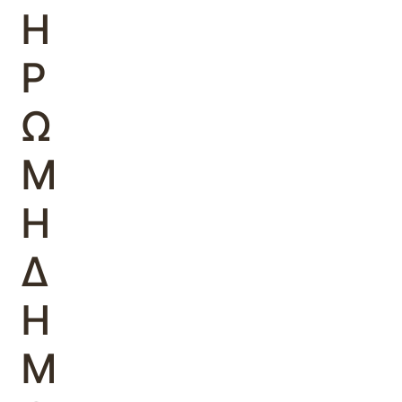
Η
Ρ
Ω
Μ
Η
Δ
Η
Μ