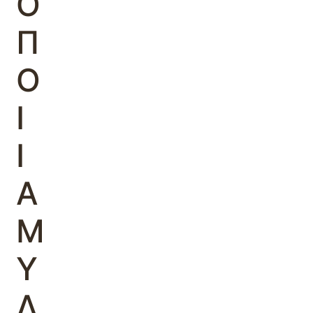
Ο
Π
Ο
Ι
Ι
Α
Μ
Υ
Λ