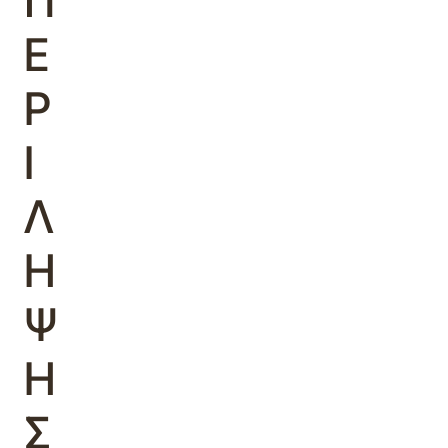
Π
Ε
Ρ
Ι
Λ
Η
Ψ
Η
Σ