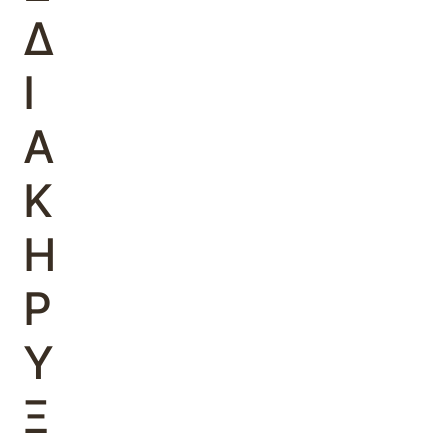
Δ
Ι
Α
Κ
Η
Ρ
Υ
Ξ