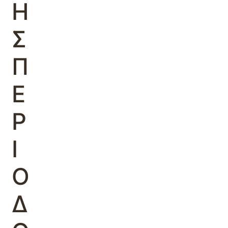
Η
Σ
Π
Ε
Ρ
Ι
Ο
Δ