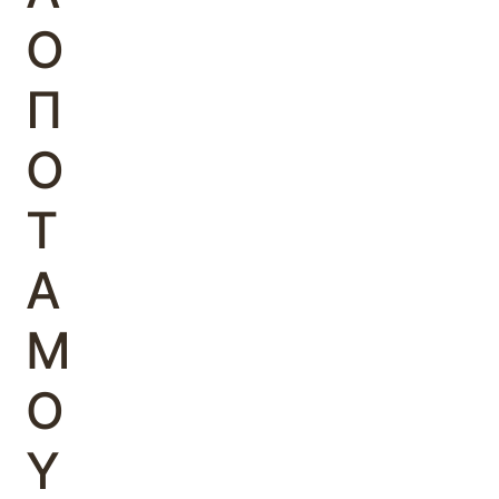
Ο
Π
Ο
Τ
Α
Μ
Ο
Υ