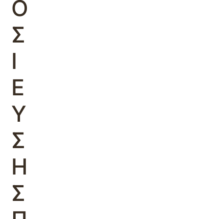
Ο
Σ
Ι
Ε
Υ
Σ
Η
Σ