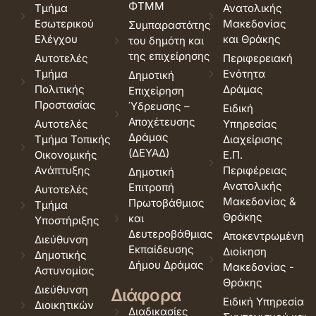
ΦΤΜΜ
Τμήμα
Ανατολικής
Εσωτερικού
Μακεδονίας
Συμπαραστάτης
Ελέγχου
και Θράκης
του δημότη και
της επιχείρησης
Αυτοτελές
Περιφερειακή
Τμήμα
Ενότητα
Δημοτική
Πολιτικής
Δράμας
Επιχείρηση
Προστασίας
Ύδρευσης –
Ειδική
Αποχέτευσης
Αυτοτελές
Υπηρεσίας
Δράμας
Τμήμα Τοπικής
Διαχείρισης
(ΔΕΥΑΔ)
Οικονομικής
Ε.Π.
Ανάπτυξης
Περιφέρειας
Δημοτική
Ανατολικής
Επιτροπή
Αυτοτελές
Μακεδονίας &
Πρωτοβάθμιας
Τμήμα
Θράκης
και
Υποστήριξης
Δευτεροβάθμιας
Αποκεντρωμένη
Διεύθυνση
Εκπαίδευσης
Διοίκηση
Δημοτικής
Δήμου Δράμας
Μακεδονίας -
Αστυνομίας
Θράκης
Διεύθυνση
Διάφορα
Ειδική Υπηρεσία
Διοικητικών
Διαδικασίες