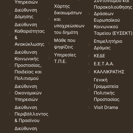
Συντονισμού και
Υπηρεσιών
Χάρτης
Παρακολούθησης
Διεύθυνση
δικαιωμάτων
Δράσεων
Δόμησης
και
Ευρωπαϊκού
Διεύθυνση
υποχρεώσεων
Κοινωνικού
Καθαριότητας
του δημότη
Ταμείου (ΕΥΣΕΚΤ)
&
Μάθε που
Επιμελητήριο
Ανακύκλωσης
ψηφίζεις
Δράμας
Διεύθυνση
Υπηρεσίες
ΚΕΔΕ
Κοινωνικής
Τ.Π.Ε.
Ε.Ε.Τ.Α.Α.
Προστασίας,
Παιδείας και
ΚΑΛΛΙΚΡΑΤΗΣ
Πολιτισμού
Γενική
Διεύθυνση
Γραμματεία
Οικονομικών
Πολιτικής
Υπηρεσιών
Προστασίας
Διεύθυνση
Visit Drama
Περιβάλλοντος
& Πρασίνου
Διεύθυνση