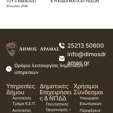
ΤΟΥ ν.4849/2021 & ΥΠΟΔΕΙΓΜΑΤΑ ΑΙΤΗΣΕΩΝ
30 Ιουλίου 2026
25213 50600
info@dimosdr
amas.gr
Ωράριο λειτουργίας δημοτικών
υπηρεσιών
Υπηρεσίες
Δημοτικές
Χρήσιμοι
Δήμου
Επιχειρήσει
Σύνδεσμοι
ς & ΝΠΔΔ
Αυτοτελές
Υπουργείο
Τμήμα Κ.Ε.Π.
Εσωτερικών
Πολιτιστικός
Οργανισμός –
Αυτοτελές
Περιφέρεια