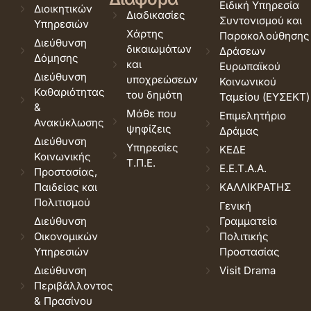
Ειδική Υπηρεσία
Διοικητικών
Διαδικασίες
Συντονισμού και
Υπηρεσιών
Χάρτης
Παρακολούθησης
Διεύθυνση
δικαιωμάτων
Δράσεων
Δόμησης
και
Ευρωπαϊκού
Διεύθυνση
υποχρεώσεων
Κοινωνικού
Καθαριότητας
του δημότη
Ταμείου (ΕΥΣΕΚΤ)
&
Μάθε που
Επιμελητήριο
Ανακύκλωσης
ψηφίζεις
Δράμας
Διεύθυνση
Υπηρεσίες
ΚΕΔΕ
Κοινωνικής
Τ.Π.Ε.
Ε.Ε.Τ.Α.Α.
Προστασίας,
Παιδείας και
ΚΑΛΛΙΚΡΑΤΗΣ
Πολιτισμού
Γενική
Διεύθυνση
Γραμματεία
Οικονομικών
Πολιτικής
Υπηρεσιών
Προστασίας
Διεύθυνση
Visit Drama
Περιβάλλοντος
& Πρασίνου