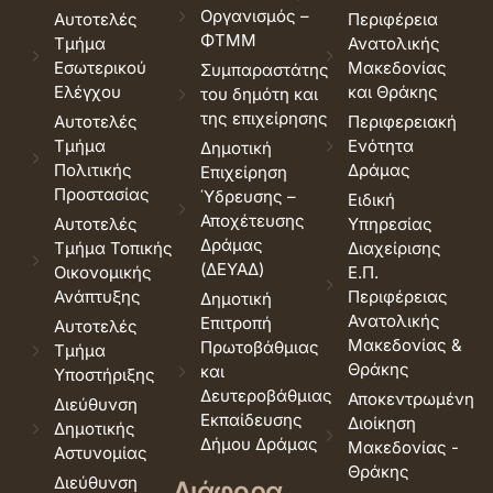
Οργανισμός –
Αυτοτελές
Περιφέρεια
ΦΤΜΜ
Τμήμα
Ανατολικής
Εσωτερικού
Μακεδονίας
Συμπαραστάτης
Ελέγχου
και Θράκης
του δημότη και
της επιχείρησης
Αυτοτελές
Περιφερειακή
Τμήμα
Ενότητα
Δημοτική
Πολιτικής
Δράμας
Επιχείρηση
Προστασίας
Ύδρευσης –
Ειδική
Αποχέτευσης
Αυτοτελές
Υπηρεσίας
Δράμας
Τμήμα Τοπικής
Διαχείρισης
(ΔΕΥΑΔ)
Οικονομικής
Ε.Π.
Ανάπτυξης
Περιφέρειας
Δημοτική
Ανατολικής
Επιτροπή
Αυτοτελές
Μακεδονίας &
Πρωτοβάθμιας
Τμήμα
Θράκης
και
Υποστήριξης
Δευτεροβάθμιας
Αποκεντρωμένη
Διεύθυνση
Εκπαίδευσης
Διοίκηση
Δημοτικής
Δήμου Δράμας
Μακεδονίας -
Αστυνομίας
Θράκης
Διεύθυνση
Διάφορα