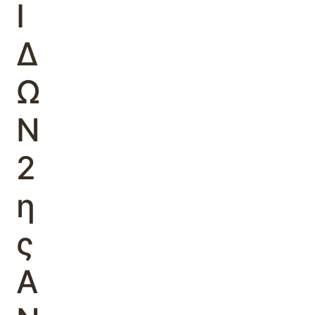
Ι
Δ
Ω
Ν
2
η
ς
Α