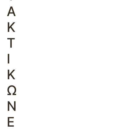
Α
Κ
Τ
Ι
Κ
Ω
Ν
Ε