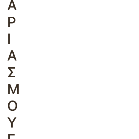
Α
Ρ
Ι
Α
Σ
Μ
Ο
Υ