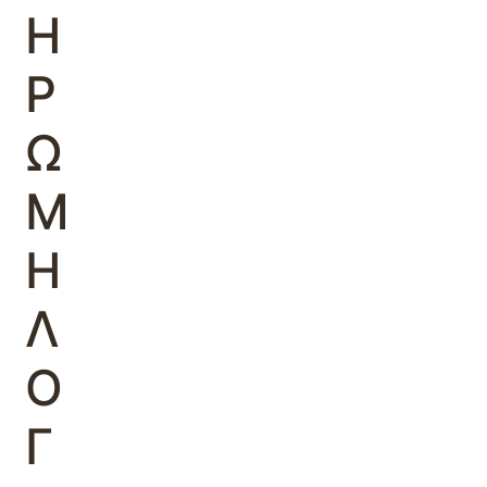
Η
Ρ
Ω
Μ
Η
Λ
Ο
Γ