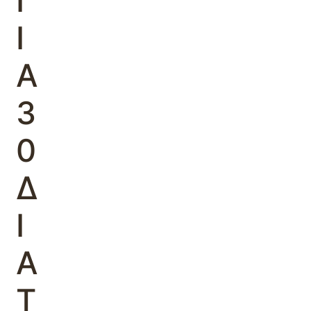
Γ
Ι
Α
3
0
Δ
Ι
Α
Τ