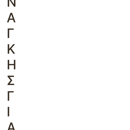
Ν
Α
Γ
Κ
Η
Σ
Γ
Ι
Α