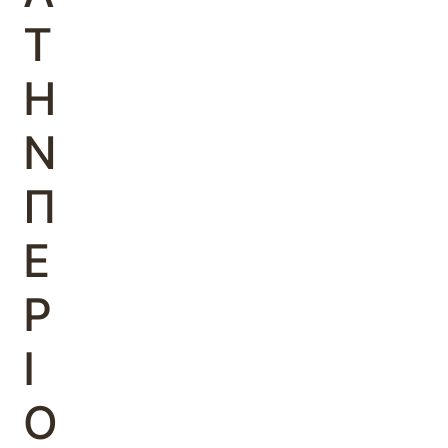
Τ
Η
Ν
Π
Ε
Ρ
Ι
Ο