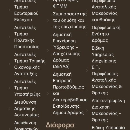
Αυτοτελές
Περιφέρεια
ΦΤΜΜ
Τμήμα
Ανατολικής
Εσωτερικού
Μακεδονίας
Συμπαραστάτης
Ελέγχου
και Θράκης
του δημότη και
της επιχείρησης
Αυτοτελές
Περιφερειακή
Τμήμα
Ενότητα
Δημοτική
Πολιτικής
Δράμας
Επιχείρηση
Προστασίας
Ύδρευσης –
Ειδική
Αποχέτευσης
Αυτοτελές
Υπηρεσίας
Δράμας
Τμήμα Τοπικής
Διαχείρισης
(ΔΕΥΑΔ)
Οικονομικής
Ε.Π.
Ανάπτυξης
Περιφέρειας
Δημοτική
Ανατολικής
Επιτροπή
Αυτοτελές
Μακεδονίας &
Πρωτοβάθμιας
Τμήμα
Θράκης
και
Υποστήριξης
Δευτεροβάθμιας
Αποκεντρωμένη
Διεύθυνση
Εκπαίδευσης
Διοίκηση
Δημοτικής
Δήμου Δράμας
Μακεδονίας -
Αστυνομίας
Θράκης
Διεύθυνση
Διάφορα
Ειδική Υπηρεσία
Διοικητικών