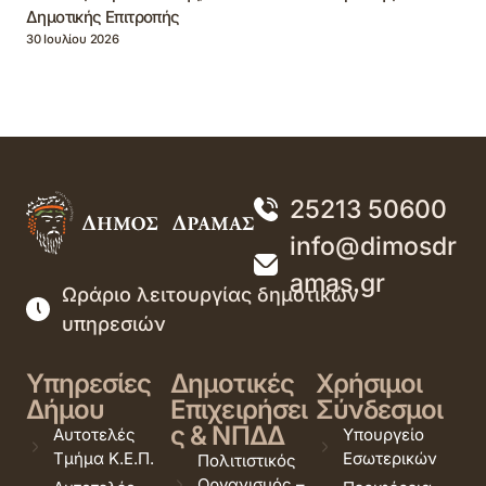
Δημοτικής Επιτροπής
30 Ιουλίου 2026
25213 50600
info@dimosdr
amas.gr
Ωράριο λειτουργίας δημοτικών
υπηρεσιών
Υπηρεσίες
Δημοτικές
Χρήσιμοι
Δήμου
Επιχειρήσει
Σύνδεσμοι
ς & ΝΠΔΔ
Αυτοτελές
Υπουργείο
Τμήμα Κ.Ε.Π.
Εσωτερικών
Πολιτιστικός
Οργανισμός –