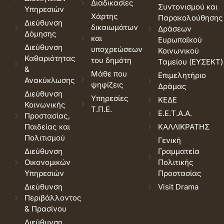
Διαδικασίες
Συντονισμού και
Υπηρεσιών
Χάρτης
Παρακολούθησης
Διεύθυνση
δικαιωμάτων
Δράσεων
Δόμησης
και
Ευρωπαϊκού
Διεύθυνση
υποχρεώσεων
Κοινωνικού
Καθαριότητας
του δημότη
Ταμείου (ΕΥΣΕΚΤ)
&
Μάθε που
Επιμελητήριο
Ανακύκλωσης
ψηφίζεις
Δράμας
Διεύθυνση
Υπηρεσίες
ΚΕΔΕ
Κοινωνικής
Τ.Π.Ε.
Ε.Ε.Τ.Α.Α.
Προστασίας,
Παιδείας και
ΚΑΛΛΙΚΡΑΤΗΣ
Πολιτισμού
Γενική
Διεύθυνση
Γραμματεία
Οικονομικών
Πολιτικής
Υπηρεσιών
Προστασίας
Διεύθυνση
Visit Drama
Περιβάλλοντος
& Πρασίνου
Διεύθυνση