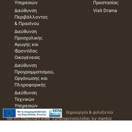
Υπηρεσιών
Προστασίας
Διεύθυνση
Visit Drama
Περιβάλλοντος
& Πρασίνου
Διεύθυνση
Προσχολικής
Αγωγής και
Φροντίδας
Οικογένειας
Διεύθυνση
Προγραμματισμού,
Οργάνωσης και
Πληροφορικής
Διεύθυνση
Τεχνικών
Υπηρεσιών
© 2026 Δήμος Δράμας.
Όροι
δημιουργία & φιλοξενία
Με την επιφύλαξη κάθε
Χρήσης
ιστοσελίδας by manbiz
νόμιμου δικαιώματος.