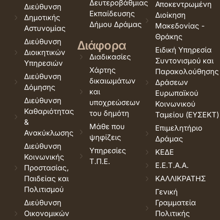
Δευτεροβάθμιας
Αποκεντρωμένη
Διεύθυνση
Εκπαίδευσης
Διοίκηση
Δημοτικής
Δήμου Δράμας
Μακεδονίας -
Αστυνομίας
Θράκης
Διεύθυνση
Διάφορα
Ειδική Υπηρεσία
Διοικητικών
Διαδικασίες
Συντονισμού και
Υπηρεσιών
Χάρτης
Παρακολούθησης
Διεύθυνση
δικαιωμάτων
Δράσεων
Δόμησης
και
Ευρωπαϊκού
Διεύθυνση
υποχρεώσεων
Κοινωνικού
Καθαριότητας
του δημότη
Ταμείου (ΕΥΣΕΚΤ)
&
Μάθε που
Επιμελητήριο
Ανακύκλωσης
ψηφίζεις
Δράμας
Διεύθυνση
Υπηρεσίες
ΚΕΔΕ
Κοινωνικής
Τ.Π.Ε.
Ε.Ε.Τ.Α.Α.
Προστασίας,
Παιδείας και
ΚΑΛΛΙΚΡΑΤΗΣ
Πολιτισμού
Γενική
Διεύθυνση
Γραμματεία
Οικονομικών
Πολιτικής