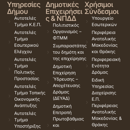
Υπηρεσίες
Δημοτικές
Χρήσιμοι
Δήμου
Επιχειρήσει
Σύνδεσμοι
ς & ΝΠΔΔ
Αυτοτελές
Υπουργείο
Τμήμα Κ.Ε.Π.
Εσωτερικών
Πολιτιστικός
Οργανισμός –
Αυτοτελές
Περιφέρεια
ΦΤΜΜ
Τμήμα
Ανατολικής
Εσωτερικού
Μακεδονίας
Συμπαραστάτης
Ελέγχου
και Θράκης
του δημότη και
της επιχείρησης
Αυτοτελές
Περιφερειακή
Τμήμα
Ενότητα
Δημοτική
Πολιτικής
Δράμας
Επιχείρηση
Προστασίας
Ύδρευσης –
Ειδική
Αποχέτευσης
Αυτοτελές
Υπηρεσίας
Δράμας
Τμήμα Τοπικής
Διαχείρισης
(ΔΕΥΑΔ)
Οικονομικής
Ε.Π.
Ανάπτυξης
Περιφέρειας
Δημοτική
Ανατολικής
Επιτροπή
Αυτοτελές
Μακεδονίας &
Πρωτοβάθμιας
Τμήμα
Θράκης
και
Υποστήριξης