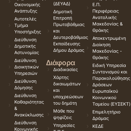
(ΔΕΥΑΔ)
Οικονομικής
Ε.Π.
Ανάπτυξης
Περιφέρειας
Δημοτική
Ανατολικής
Επιτροπή
Αυτοτελές
Μακεδονίας &
Πρωτοβάθμιας
Τμήμα
Θράκης
και
Υποστήριξης
Δευτεροβάθμιας
Αποκεντρωμένη
Διεύθυνση
Εκπαίδευσης
Διοίκηση
Δημοτικής
Δήμου Δράμας
Μακεδονίας -
Αστυνομίας
Θράκης
Διεύθυνση
Διάφορα
Ειδική Υπηρεσία
Διοικητικών
Διαδικασίες
Συντονισμού και
Υπηρεσιών
Χάρτης
Παρακολούθησης
Διεύθυνση
δικαιωμάτων
Δράσεων
Δόμησης
και
Ευρωπαϊκού
Διεύθυνση
υποχρεώσεων
Κοινωνικού
Καθαριότητας
του δημότη
Ταμείου (ΕΥΣΕΚΤ)
&
Μάθε που
Επιμελητήριο
Ανακύκλωσης
ψηφίζεις
Δράμας
Διεύθυνση
Υπηρεσίες
ΚΕΔΕ
Κοινωνικής