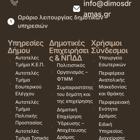
info@dimosdr
amas.gr
Ωράριο λειτουργίας δημοτικών
υπηρεσιών
Υπηρεσίες
Δημοτικές
Χρήσιμοι
Δήμου
Επιχειρήσει
Σύνδεσμοι
ς & ΝΠΔΔ
Αυτοτελές
Υπουργείο
Τμήμα Κ.Ε.Π.
Εσωτερικών
Πολιτιστικός
Οργανισμός –
Αυτοτελές
Περιφέρεια
ΦΤΜΜ
Τμήμα
Ανατολικής
Εσωτερικού
Μακεδονίας
Συμπαραστάτης
Ελέγχου
και Θράκης
του δημότη και
της επιχείρησης
Αυτοτελές
Περιφερειακή
Τμήμα
Ενότητα
Δημοτική
Πολιτικής
Δράμας
Επιχείρηση
Προστασίας
Ύδρευσης –
Ειδική
Αποχέτευσης
Αυτοτελές
Υπηρεσίας
Δράμας
Τμήμα Τοπικής
Διαχείρισης