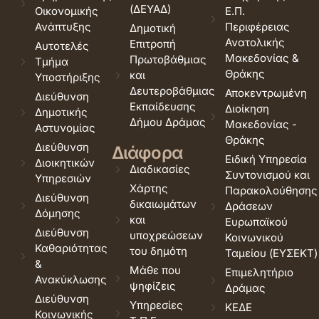
(ΔΕΥΑΔ)
Οικονομικής
Ε.Π.
Ανάπτυξης
Περιφέρειας
Δημοτική
Ανατολικής
Επιτροπή
Αυτοτελές
Μακεδονίας &
Πρωτοβάθμιας
Τμήμα
Θράκης
και
Υποστήριξης
Δευτεροβάθμιας
Αποκεντρωμένη
Διεύθυνση
Εκπαίδευσης
Διοίκηση
Δημοτικής
Δήμου Δράμας
Μακεδονίας -
Αστυνομίας
Θράκης
Διεύθυνση
Διάφορα
Ειδική Υπηρεσία
Διοικητικών
Διαδικασίες
Συντονισμού και
Υπηρεσιών
Χάρτης
Παρακολούθησης
Διεύθυνση
δικαιωμάτων
Δράσεων
Δόμησης
και
Ευρωπαϊκού
Διεύθυνση
υποχρεώσεων
Κοινωνικού
Καθαριότητας
του δημότη
Ταμείου (ΕΥΣΕΚΤ)
&
Μάθε που
Επιμελητήριο
Ανακύκλωσης
ψηφίζεις
Δράμας
Διεύθυνση
Υπηρεσίες
ΚΕΔΕ
Κοινωνικής