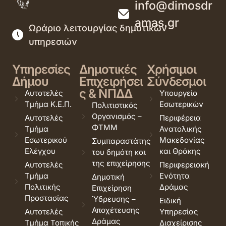
info@dimosdr
amas.gr
Ωράριο λειτουργίας δημοτικών
υπηρεσιών
Υπηρεσίες
Δημοτικές
Χρήσιμοι
Δήμου
Επιχειρήσει
Σύνδεσμοι
ς & ΝΠΔΔ
Αυτοτελές
Υπουργείο
Τμήμα Κ.Ε.Π.
Εσωτερικών
Πολιτιστικός
Οργανισμός –
Αυτοτελές
Περιφέρεια
ΦΤΜΜ
Τμήμα
Ανατολικής
Εσωτερικού
Μακεδονίας
Συμπαραστάτης
Ελέγχου
και Θράκης
του δημότη και
της επιχείρησης
Αυτοτελές
Περιφερειακή
Τμήμα
Ενότητα
Δημοτική
Πολιτικής
Δράμας
Επιχείρηση
Προστασίας
Ύδρευσης –
Ειδική
Αποχέτευσης
Αυτοτελές
Υπηρεσίας
Δράμας
Τμήμα Τοπικής
Διαχείρισης