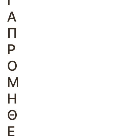
Ι
Α
Π
Ρ
Ο
Μ
Η
Θ
Ε