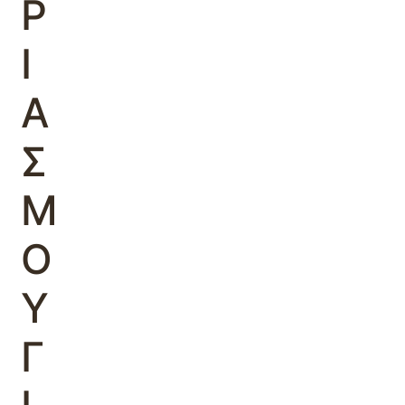
Ρ
Ι
Α
Σ
Μ
Ο
Υ
Γ