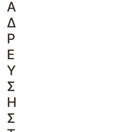
Α
Δ
Ρ
Ε
Υ
Σ
Η
Σ