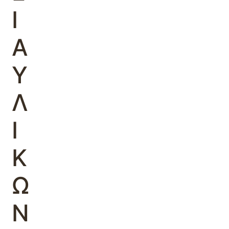
Ι
Α
Υ
Λ
Ι
Κ
Ω
Ν