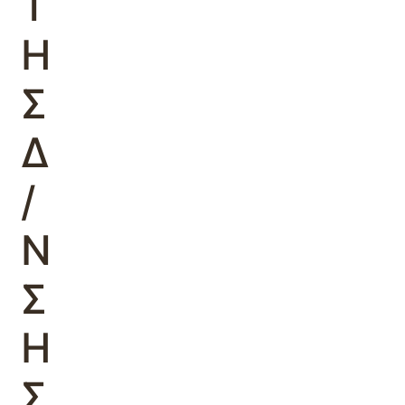
Τ
Η
Σ
Δ
/
Ν
Σ
Η
Σ