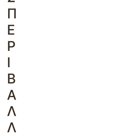
Π
Ε
Ρ
Ι
Β
Α
Λ
Λ