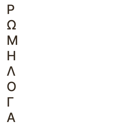
Ρ
Ω
Μ
Η
Λ
Ο
Γ
Α