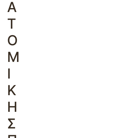
Α
Τ
Ο
Μ
Ι
Κ
Η
Σ