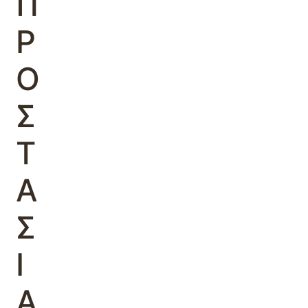
Π
Ρ
Ο
Σ
Τ
Α
Σ
Ι
Α