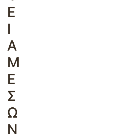
Ε
Ι
Α
Μ
Ε
Σ
Ω
Ν