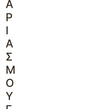
Α
Ρ
Ι
Α
Σ
Μ
Ο
Υ