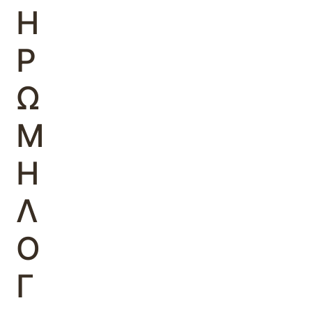
Η
Ρ
Ω
Μ
Η
Λ
Ο
Γ