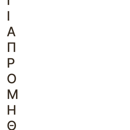
Γ
Ι
Α
Π
Ρ
Ο
Μ
Η
Θ