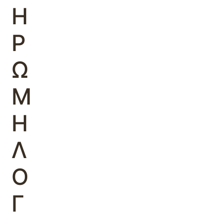
Η
Ρ
Ω
Μ
Η
Λ
Ο
Γ