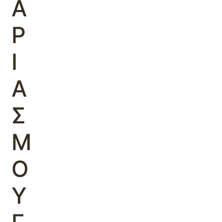
Α
Ρ
Ι
Α
Σ
Μ
Ο
Υ