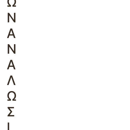
Ω
Ν
Α
Ν
Α
Λ
Ω
Σ
Ι