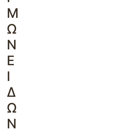
Μ
Ω
Ν
Ε
Ι
Δ
Ω
Ν