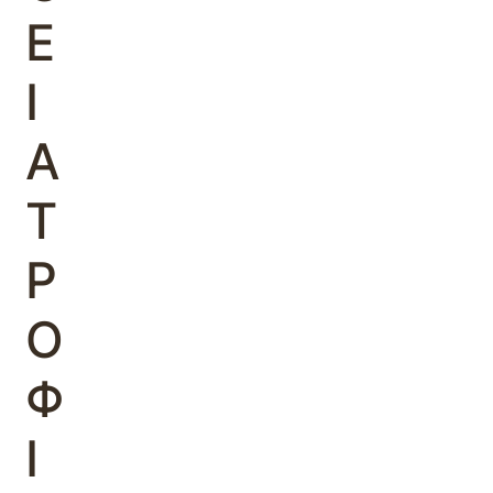
Ε
Ι
Α
Τ
Ρ
Ο
Φ
Ι