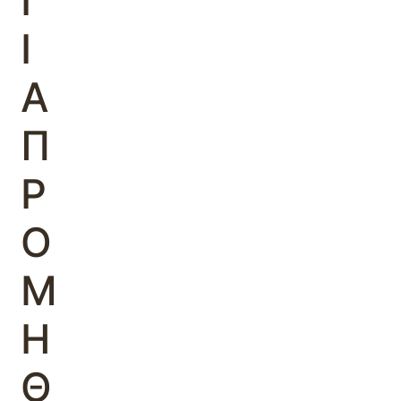
Γ
Ι
Α
Π
Ρ
Ο
Μ
Η
Θ