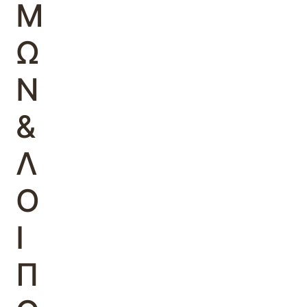
Μ
Ω
Ν
&
Λ
Ο
Ι
Π