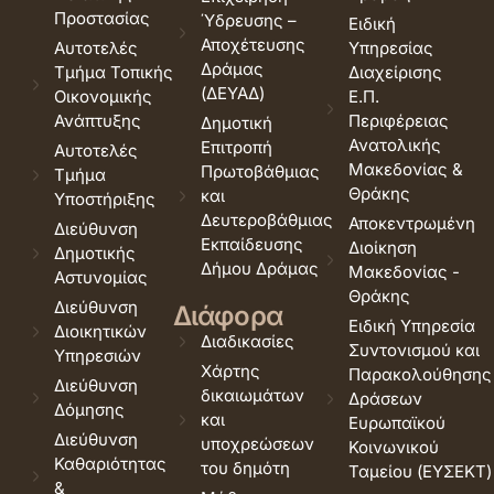
Προστασίας
Ύδρευσης –
Ειδική
Αποχέτευσης
Αυτοτελές
Υπηρεσίας
Δράμας
Τμήμα Τοπικής
Διαχείρισης
(ΔΕΥΑΔ)
Οικονομικής
Ε.Π.
Ανάπτυξης
Περιφέρειας
Δημοτική
Ανατολικής
Επιτροπή
Αυτοτελές
Μακεδονίας &
Πρωτοβάθμιας
Τμήμα
Θράκης
και
Υποστήριξης
Δευτεροβάθμιας
Αποκεντρωμένη
Διεύθυνση
Εκπαίδευσης
Διοίκηση
Δημοτικής
Δήμου Δράμας
Μακεδονίας -
Αστυνομίας
Θράκης
Διεύθυνση
Διάφορα
Ειδική Υπηρεσία
Διοικητικών
Διαδικασίες
Συντονισμού και
Υπηρεσιών
Χάρτης
Παρακολούθησης
Διεύθυνση
δικαιωμάτων
Δράσεων
Δόμησης
και
Ευρωπαϊκού
Διεύθυνση
υποχρεώσεων
Κοινωνικού
Καθαριότητας
του δημότη
Ταμείου (ΕΥΣΕΚΤ)
&