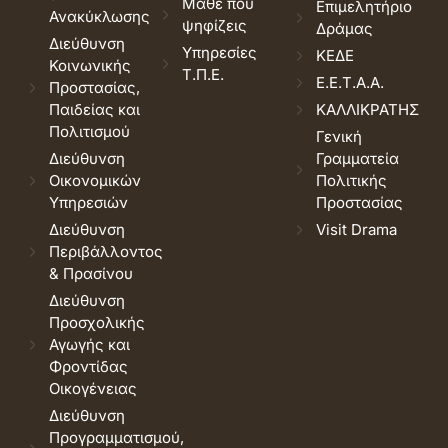
Μάθε που
Επιμελητήριο
Ανακύκλωσης
ψηφίζεις
Δράμας
Διεύθυνση
Υπηρεσίες
ΚΕΔΕ
Κοινωνικής
Τ.Π.Ε.
Ε.Ε.Τ.Α.Α.
Προστασίας,
Παιδείας και
ΚΑΛΛΙΚΡΑΤΗΣ
Πολιτισμού
Γενική
Διεύθυνση
Γραμματεία
Οικονομικών
Πολιτικής
Υπηρεσιών
Προστασίας
Διεύθυνση
Visit Drama
Περιβάλλοντος
& Πρασίνου
Διεύθυνση
Προσχολικής
Αγωγής και
Φροντίδας
Οικογένειας
Διεύθυνση
Προγραμματισμού,