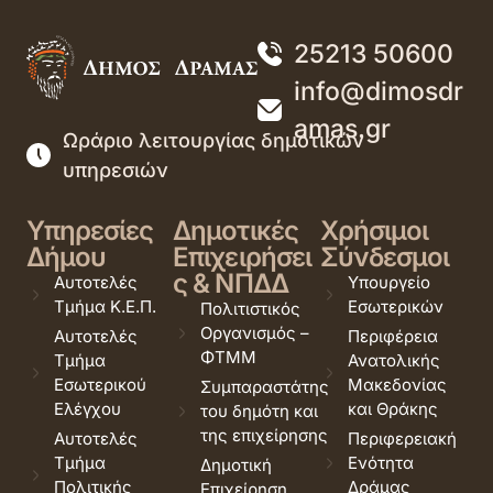
25213 50600
info@dimosdr
amas.gr
Ωράριο λειτουργίας δημοτικών
υπηρεσιών
Υπηρεσίες
Δημοτικές
Χρήσιμοι
Δήμου
Επιχειρήσει
Σύνδεσμοι
ς & ΝΠΔΔ
Αυτοτελές
Υπουργείο
Τμήμα Κ.Ε.Π.
Εσωτερικών
Πολιτιστικός
Οργανισμός –
Αυτοτελές
Περιφέρεια
ΦΤΜΜ
Τμήμα
Ανατολικής
Εσωτερικού
Μακεδονίας
Συμπαραστάτης
Ελέγχου
και Θράκης
του δημότη και
της επιχείρησης
Αυτοτελές
Περιφερειακή
Τμήμα
Ενότητα
Δημοτική
Πολιτικής
Δράμας
Επιχείρηση