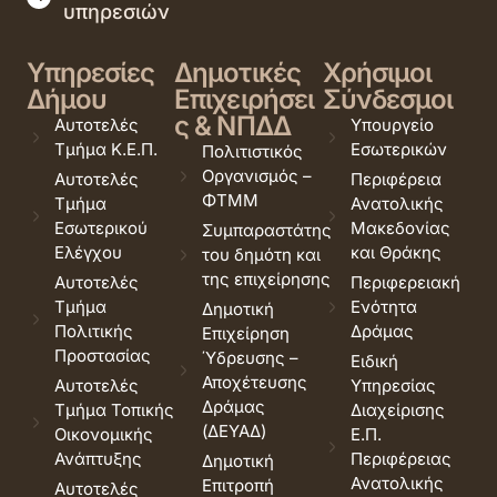
υπηρεσιών
Υπηρεσίες
Δημοτικές
Χρήσιμοι
Δήμου
Επιχειρήσει
Σύνδεσμοι
ς & ΝΠΔΔ
Αυτοτελές
Υπουργείο
Τμήμα Κ.Ε.Π.
Εσωτερικών
Πολιτιστικός
Οργανισμός –
Αυτοτελές
Περιφέρεια
ΦΤΜΜ
Τμήμα
Ανατολικής
Εσωτερικού
Μακεδονίας
Συμπαραστάτης
Ελέγχου
και Θράκης
του δημότη και
της επιχείρησης
Αυτοτελές
Περιφερειακή
Τμήμα
Ενότητα
Δημοτική
Πολιτικής
Δράμας
Επιχείρηση
Προστασίας
Ύδρευσης –
Ειδική
Αποχέτευσης
Αυτοτελές
Υπηρεσίας
Δράμας
Τμήμα Τοπικής
Διαχείρισης
(ΔΕΥΑΔ)
Οικονομικής
Ε.Π.
Ανάπτυξης
Περιφέρειας
Δημοτική
Ανατολικής
Επιτροπή
Αυτοτελές