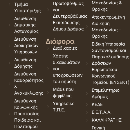
Μακεδονίας &
Πρωτοβάθμιας
Τμήμα
Θράκης
και
Υποστήριξης
Δευτεροβάθμιας
Αποκεντρωμένη
Διεύθυνση
Εκπαίδευσης
Διοίκηση
Δημοτικής
Δήμου Δράμας
Μακεδονίας -
Αστυνομίας
Θράκης
Διεύθυνση
Διάφορα
Ειδική Υπηρεσία
Διοικητικών
Διαδικασίες
Συντονισμού και
Υπηρεσιών
Χάρτης
Παρακολούθησης
Διεύθυνση
δικαιωμάτων
Δράσεων
Δόμησης
και
Ευρωπαϊκού
Διεύθυνση
υποχρεώσεων
Κοινωνικού
Καθαριότητας
του δημότη
Ταμείου (ΕΥΣΕΚΤ)
&
Μάθε που
Επιμελητήριο
Ανακύκλωσης
ψηφίζεις
Δράμας
Διεύθυνση
Υπηρεσίες
ΚΕΔΕ
Κοινωνικής
Τ.Π.Ε.
Ε.Ε.Τ.Α.Α.
Προστασίας,
Παιδείας και
ΚΑΛΛΙΚΡΑΤΗΣ
Πολιτισμού
Γενική