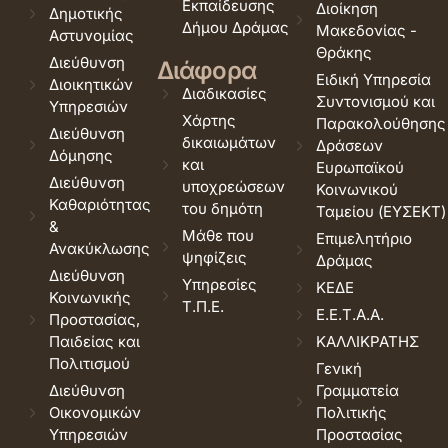
Εκπαίδευσης
Διοίκηση
Δημοτικής
Δήμου Δράμας
Μακεδονίας -
Αστυνομίας
Θράκης
Διεύθυνση
Διάφορα
Ειδική Υπηρεσία
Διοικητικών
Διαδικασίες
Συντονισμού και
Υπηρεσιών
Χάρτης
Παρακολούθησης
Διεύθυνση
δικαιωμάτων
Δράσεων
Δόμησης
και
Ευρωπαϊκού
Διεύθυνση
υποχρεώσεων
Κοινωνικού
Καθαριότητας
του δημότη
Ταμείου (ΕΥΣΕΚΤ)
&
Μάθε που
Επιμελητήριο
Ανακύκλωσης
ψηφίζεις
Δράμας
Διεύθυνση
Υπηρεσίες
ΚΕΔΕ
Κοινωνικής
Τ.Π.Ε.
Ε.Ε.Τ.Α.Α.
Προστασίας,
Παιδείας και
ΚΑΛΛΙΚΡΑΤΗΣ
Πολιτισμού
Γενική
Διεύθυνση
Γραμματεία
Οικονομικών
Πολιτικής
Υπηρεσιών
Προστασίας