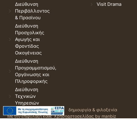
Διεύθυνση
Visit Drama
Περιβάλλοντος
& Πρασίνου
Διεύθυνση
Προσχολικής
Αγωγής και
Φροντίδας
Οικογένειας
Διεύθυνση
Προγραμματισμού,
Οργάνωσης και
Πληροφορικής
Διεύθυνση
Τεχνικών
Υπηρεσιών
© 2026 Δήμος Δράμας.
Όροι
δημιουργία & φιλοξενία
Με την επιφύλαξη κάθε
Χρήσης
ιστοσελίδας by manbiz
νόμιμου δικαιώματος.