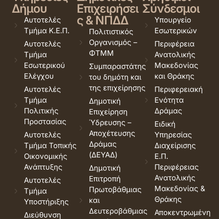
Δήμου
Επιχειρήσει
Σύνδεσμοι
ς & ΝΠΔΔ
Αυτοτελές
Υπουργείο
Τμήμα Κ.Ε.Π.
Εσωτερικών
Πολιτιστικός
Οργανισμός –
Αυτοτελές
Περιφέρεια
ΦΤΜΜ
Τμήμα
Ανατολικής
Εσωτερικού
Μακεδονίας
Συμπαραστάτης
Ελέγχου
και Θράκης
του δημότη και
της επιχείρησης
Αυτοτελές
Περιφερειακή
Τμήμα
Ενότητα
Δημοτική
Πολιτικής
Δράμας
Επιχείρηση
Προστασίας
Ύδρευσης –
Ειδική
Αποχέτευσης
Αυτοτελές
Υπηρεσίας
Δράμας
Τμήμα Τοπικής
Διαχείρισης
(ΔΕΥΑΔ)
Οικονομικής
Ε.Π.
Ανάπτυξης
Περιφέρειας
Δημοτική
Ανατολικής
Επιτροπή
Αυτοτελές
Μακεδονίας &
Πρωτοβάθμιας
Τμήμα
Θράκης
και
Υποστήριξης
Δευτεροβάθμιας
Αποκεντρωμένη
Διεύθυνση