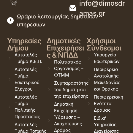
info@dimosdr
amas.gr
Ωράριο λειτουργίας δημοτικών
υπηρεσιών
Υπηρεσίες
Δημοτικές
Χρήσιμοι
Δήμου
Επιχειρήσει
Σύνδεσμοι
ς & ΝΠΔΔ
Αυτοτελές
Υπουργείο
Τμήμα Κ.Ε.Π.
Εσωτερικών
Πολιτιστικός
Οργανισμός –
Αυτοτελές
Περιφέρεια
ΦΤΜΜ
Τμήμα
Ανατολικής
Εσωτερικού
Μακεδονίας
Συμπαραστάτης
Ελέγχου
και Θράκης
του δημότη και
της επιχείρησης
Αυτοτελές
Περιφερειακή
Τμήμα
Ενότητα
Δημοτική
Πολιτικής
Δράμας
Επιχείρηση
Προστασίας
Ύδρευσης –
Ειδική
Αποχέτευσης
Αυτοτελές
Υπηρεσίας
Δράμας
Τμήμα Τοπικής
Διαχείρισης