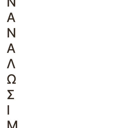
Ν
Α
Ν
Α
Λ
Ω
Σ
Ι
Μ