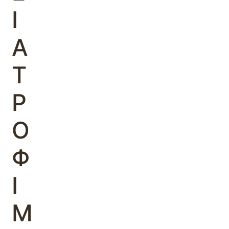
Ι
Α
Τ
Ρ
Ο
Φ
Ι
Μ