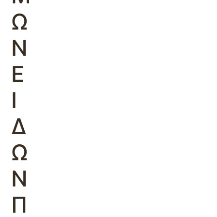
Ω
Ν
Ε
Ι
Δ
Ω
Ν
Π