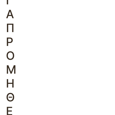
Ι
Α
Π
Ρ
Ο
Μ
Η
Θ
Ε