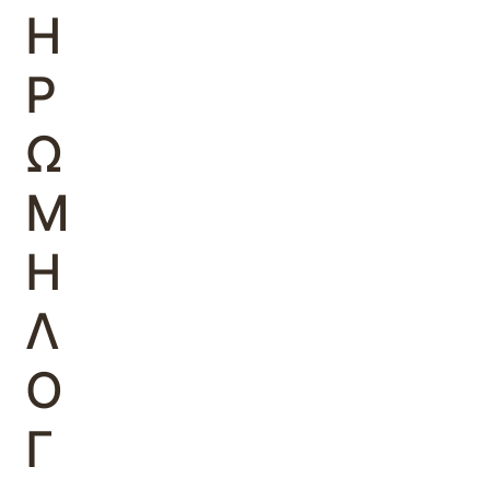
Η
Ρ
Ω
Μ
Η
Λ
Ο
Γ