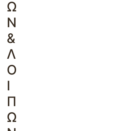
Ω
Ν
&
Λ
Ο
Ι
Π
Ω