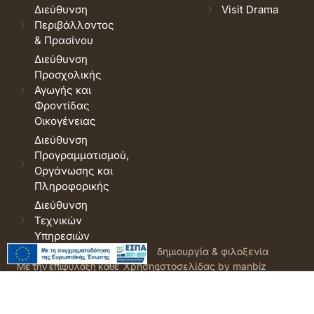
Διεύθυνση
Visit Drama
Περιβάλλοντος
& Πρασίνου
Διεύθυνση
Προσχολικής
Αγωγής και
Φροντίδας
Οικογένειας
Διεύθυνση
Προγραμματισμού,
Οργάνωσης και
Πληροφορικής
Διεύθυνση
Τεχνικών
Υπηρεσιών
© 2026 Δήμος Δράμας.
Όροι
δημιουργία & φιλοξενία
Με την επιφύλαξη κάθε
Χρήσης
ιστοσελίδας by manbiz
νόμιμου δικαιώματος.