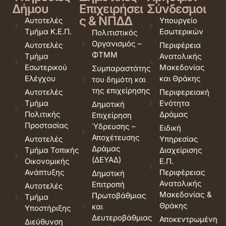
Δήμου
Επιχειρήσει
Σύνδεσμοι
ς & ΝΠΔΔ
Αυτοτελές
Υπουργείο
Τμήμα Κ.Ε.Π.
Εσωτερικών
Πολιτιστικός
Οργανισμός –
Αυτοτελές
Περιφέρεια
ΦΤΜΜ
Τμήμα
Ανατολικής
Εσωτερικού
Μακεδονίας
Συμπαραστάτης
Ελέγχου
και Θράκης
του δημότη και
της επιχείρησης
Αυτοτελές
Περιφερειακή
Τμήμα
Ενότητα
Δημοτική
Πολιτικής
Δράμας
Επιχείρηση
Προστασίας
Ύδρευσης –
Ειδική
Αποχέτευσης
Αυτοτελές
Υπηρεσίας
Δράμας
Τμήμα Τοπικής
Διαχείρισης
(ΔΕΥΑΔ)
Οικονομικής
Ε.Π.
Ανάπτυξης
Περιφέρειας
Δημοτική
Ανατολικής
Επιτροπή
Αυτοτελές
Μακεδονίας &
Πρωτοβάθμιας
Τμήμα
Θράκης
και
Υποστήριξης
Δευτεροβάθμιας
Αποκεντρωμένη
Διεύθυνση