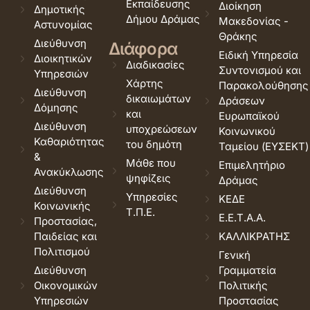
Εκπαίδευσης
Διοίκηση
Δημοτικής
Δήμου Δράμας
Μακεδονίας -
Αστυνομίας
Θράκης
Διεύθυνση
Διάφορα
Ειδική Υπηρεσία
Διοικητικών
Διαδικασίες
Συντονισμού και
Υπηρεσιών
Χάρτης
Παρακολούθησης
Διεύθυνση
δικαιωμάτων
Δράσεων
Δόμησης
και
Ευρωπαϊκού
Διεύθυνση
υποχρεώσεων
Κοινωνικού
Καθαριότητας
του δημότη
Ταμείου (ΕΥΣΕΚΤ)
&
Μάθε που
Επιμελητήριο
Ανακύκλωσης
ψηφίζεις
Δράμας
Διεύθυνση
Υπηρεσίες
ΚΕΔΕ
Κοινωνικής
Τ.Π.Ε.
Ε.Ε.Τ.Α.Α.
Προστασίας,
Παιδείας και
ΚΑΛΛΙΚΡΑΤΗΣ
Πολιτισμού
Γενική
Διεύθυνση
Γραμματεία
Οικονομικών
Πολιτικής
Υπηρεσιών
Προστασίας