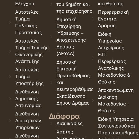
Ελέγχου
και Θράκης
του δημότη και
της επιχείρησης
Αυτοτελές
Περιφερειακή
Τμήμα
Ενότητα
Δημοτική
Πολιτικής
Δράμας
Επιχείρηση
Προστασίας
Ύδρευσης –
Ειδική
Αποχέτευσης
Αυτοτελές
Υπηρεσίας
Δράμας
Τμήμα Τοπικής
Διαχείρισης
(ΔΕΥΑΔ)
Οικονομικής
Ε.Π.
Ανάπτυξης
Περιφέρειας
Δημοτική
Ανατολικής
Επιτροπή
Αυτοτελές
Μακεδονίας &
Πρωτοβάθμιας
Τμήμα
Θράκης
και
Υποστήριξης
Δευτεροβάθμιας
Αποκεντρωμένη
Διεύθυνση
Εκπαίδευσης
Διοίκηση
Δημοτικής
Δήμου Δράμας
Μακεδονίας -
Αστυνομίας
Θράκης
Διεύθυνση
Διάφορα
Ειδική Υπηρεσία
Διοικητικών
Διαδικασίες
Συντονισμού και
Υπηρεσιών
Χάρτης
Παρακολούθησης
Διεύθυνση
δικαιωμάτων