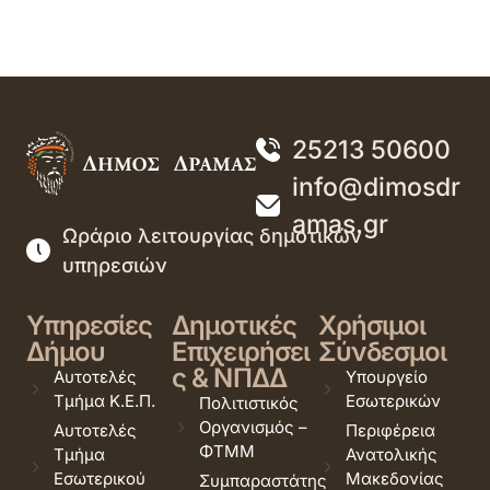
25213 50600
info@dimosdr
amas.gr
Ωράριο λειτουργίας δημοτικών
υπηρεσιών
Υπηρεσίες
Δημοτικές
Χρήσιμοι
Δήμου
Επιχειρήσει
Σύνδεσμοι
ς & ΝΠΔΔ
Αυτοτελές
Υπουργείο
Τμήμα Κ.Ε.Π.
Εσωτερικών
Πολιτιστικός
Οργανισμός –
Αυτοτελές
Περιφέρεια
ΦΤΜΜ
Τμήμα
Ανατολικής
Εσωτερικού
Μακεδονίας
Συμπαραστάτης