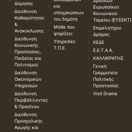
Δράσεων
Δόμησης
και
Ευρωπαϊκού
Διεύθυνση
υποχρεώσεων
Κοινωνικού
Καθαριότητας
του δημότη
Ταμείου (ΕΥΣΕΚΤ)
&
Μάθε που
Επιμελητήριο
Ανακύκλωσης
ψηφίζεις
Δράμας
Διεύθυνση
Υπηρεσίες
ΚΕΔΕ
Κοινωνικής
Τ.Π.Ε.
Ε.Ε.Τ.Α.Α.
Προστασίας,
Παιδείας και
ΚΑΛΛΙΚΡΑΤΗΣ
Πολιτισμού
Γενική
Διεύθυνση
Γραμματεία
Οικονομικών
Πολιτικής
Υπηρεσιών
Προστασίας
Διεύθυνση
Visit Drama
Περιβάλλοντος
& Πρασίνου
Διεύθυνση
Προσχολικής
Αγωγής και