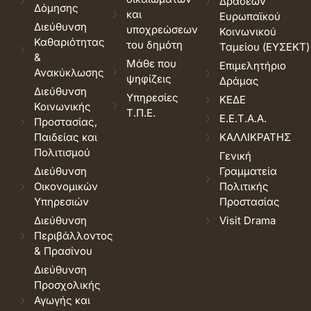
Δράσεων
Δόμησης
και
Ευρωπαϊκού
Διεύθυνση
υποχρεώσεων
Κοινωνικού
Καθαριότητας
του δημότη
Ταμείου (ΕΥΣΕΚΤ)
&
Μάθε που
Επιμελητήριο
Ανακύκλωσης
ψηφίζεις
Δράμας
Διεύθυνση
Υπηρεσίες
ΚΕΔΕ
Κοινωνικής
Τ.Π.Ε.
Ε.Ε.Τ.Α.Α.
Προστασίας,
Παιδείας και
ΚΑΛΛΙΚΡΑΤΗΣ
Πολιτισμού
Γενική
Διεύθυνση
Γραμματεία
Οικονομικών
Πολιτικής
Υπηρεσιών
Προστασίας
Διεύθυνση
Visit Drama
Περιβάλλοντος
& Πρασίνου
Διεύθυνση
Προσχολικής
Αγωγής και