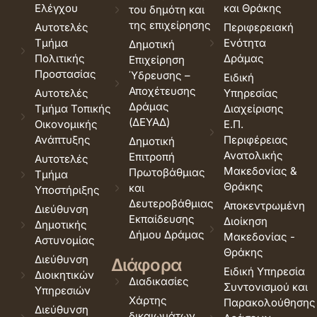
Ελέγχου
και Θράκης
του δημότη και
της επιχείρησης
Αυτοτελές
Περιφερειακή
Τμήμα
Ενότητα
Δημοτική
Πολιτικής
Δράμας
Επιχείρηση
Προστασίας
Ύδρευσης –
Ειδική
Αποχέτευσης
Αυτοτελές
Υπηρεσίας
Δράμας
Τμήμα Τοπικής
Διαχείρισης
(ΔΕΥΑΔ)
Οικονομικής
Ε.Π.
Ανάπτυξης
Περιφέρειας
Δημοτική
Ανατολικής
Επιτροπή
Αυτοτελές
Μακεδονίας &
Πρωτοβάθμιας
Τμήμα
Θράκης
και
Υποστήριξης
Δευτεροβάθμιας
Αποκεντρωμένη
Διεύθυνση
Εκπαίδευσης
Διοίκηση
Δημοτικής
Δήμου Δράμας
Μακεδονίας -
Αστυνομίας
Θράκης
Διεύθυνση
Διάφορα
Ειδική Υπηρεσία
Διοικητικών
Διαδικασίες
Συντονισμού και
Υπηρεσιών
Χάρτης
Παρακολούθησης
Διεύθυνση
δικαιωμάτων