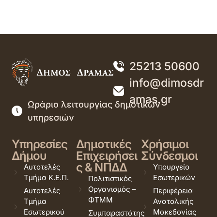
25213 50600
info@dimosdr
amas.gr
Ωράριο λειτουργίας δημοτικών
υπηρεσιών
Υπηρεσίες
Δημοτικές
Χρήσιμοι
Δήμου
Επιχειρήσει
Σύνδεσμοι
ς & ΝΠΔΔ
Αυτοτελές
Υπουργείο
Τμήμα Κ.Ε.Π.
Εσωτερικών
Πολιτιστικός
Οργανισμός –
Αυτοτελές
Περιφέρεια
ΦΤΜΜ
Τμήμα
Ανατολικής
Εσωτερικού
Μακεδονίας
Συμπαραστάτης