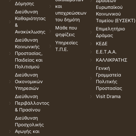
Δράσεων
Δόμησης
και
Ευρωπαϊκού
Διεύθυνση
υποχρεώσεων
Κοινωνικού
Καθαριότητας
του δημότη
Ταμείου (ΕΥΣΕΚΤ)
&
Μάθε που
Επιμελητήριο
Ανακύκλωσης
ψηφίζεις
Δράμας
Διεύθυνση
Υπηρεσίες
ΚΕΔΕ
Κοινωνικής
Τ.Π.Ε.
Ε.Ε.Τ.Α.Α.
Προστασίας,
Παιδείας και
ΚΑΛΛΙΚΡΑΤΗΣ
Πολιτισμού
Γενική
Διεύθυνση
Γραμματεία
Οικονομικών
Πολιτικής
Υπηρεσιών
Προστασίας
Διεύθυνση
Visit Drama
Περιβάλλοντος
& Πρασίνου
Διεύθυνση
Προσχολικής
Αγωγής και