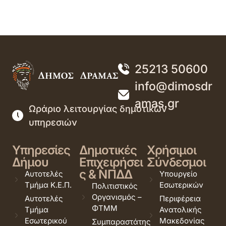
25213 50600
info@dimosdr
amas.gr
Ωράριο λειτουργίας δημοτικών
υπηρεσιών
Υπηρεσίες
Δημοτικές
Χρήσιμοι
Δήμου
Επιχειρήσει
Σύνδεσμοι
ς & ΝΠΔΔ
Αυτοτελές
Υπουργείο
Τμήμα Κ.Ε.Π.
Εσωτερικών
Πολιτιστικός
Οργανισμός –
Αυτοτελές
Περιφέρεια
ΦΤΜΜ
Τμήμα
Ανατολικής
Εσωτερικού
Μακεδονίας
Συμπαραστάτης