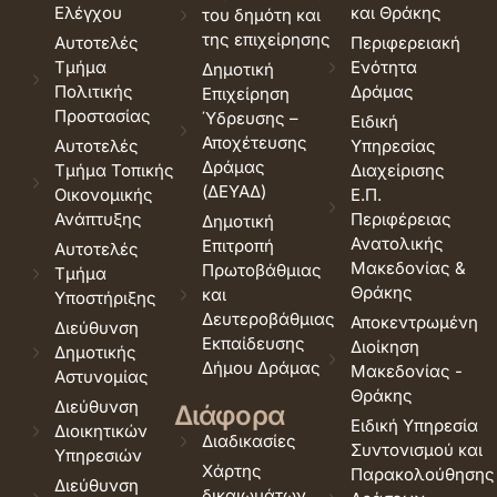
Ελέγχου
και Θράκης
του δημότη και
της επιχείρησης
Αυτοτελές
Περιφερειακή
Τμήμα
Ενότητα
Δημοτική
Πολιτικής
Δράμας
Επιχείρηση
Προστασίας
Ύδρευσης –
Ειδική
Αποχέτευσης
Αυτοτελές
Υπηρεσίας
Δράμας
Τμήμα Τοπικής
Διαχείρισης
(ΔΕΥΑΔ)
Οικονομικής
Ε.Π.
Ανάπτυξης
Περιφέρειας
Δημοτική
Ανατολικής
Επιτροπή
Αυτοτελές
Μακεδονίας &
Πρωτοβάθμιας
Τμήμα
Θράκης
και
Υποστήριξης
Δευτεροβάθμιας
Αποκεντρωμένη
Διεύθυνση
Εκπαίδευσης
Διοίκηση
Δημοτικής
Δήμου Δράμας
Μακεδονίας -
Αστυνομίας
Θράκης
Διεύθυνση
Διάφορα
Ειδική Υπηρεσία
Διοικητικών
Διαδικασίες
Συντονισμού και
Υπηρεσιών
Χάρτης
Παρακολούθησης
Διεύθυνση
δικαιωμάτων