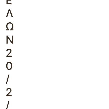
Ε
Λ
Ω
Ν
2
0
/
2
/