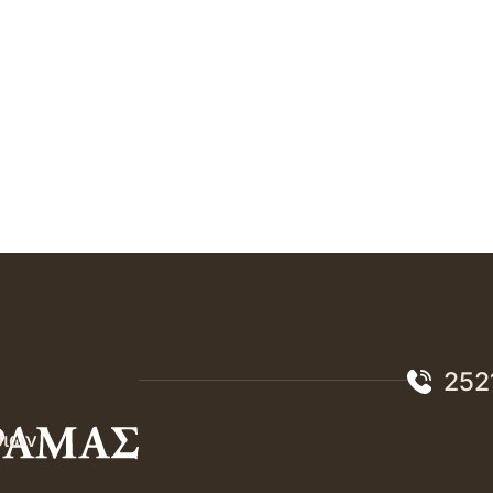
252
σιών