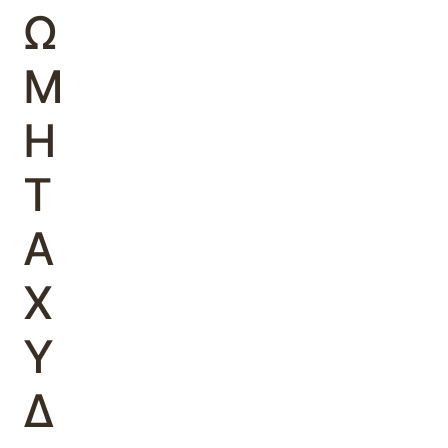
Ω
Μ
Η
Τ
Α
Χ
Υ
Δ