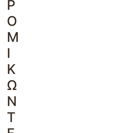
Ρ
Ο
Μ
Ι
Κ
Ω
Ν
Τ