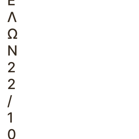
Ε
Λ
Ω
Ν
2
2
/
1
0