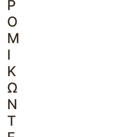
Ρ
Ο
Μ
Ι
Κ
Ω
Ν
Τ