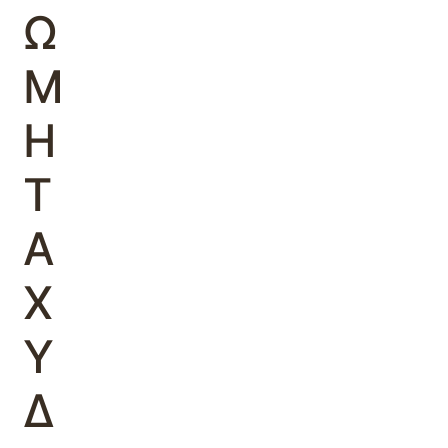
Ω
Μ
Η
Τ
Α
Χ
Υ
Δ