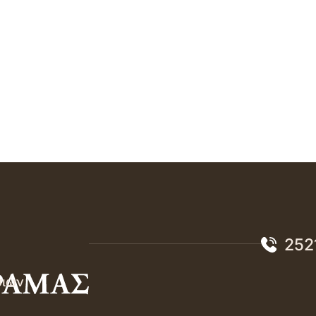
252
σιών