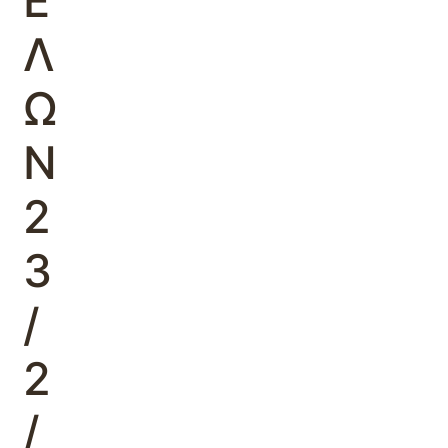
Ε
Λ
Ω
Ν
2
3
/
2
/