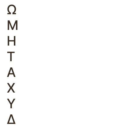
Ω
Μ
Η
Τ
Α
Χ
Υ
Δ