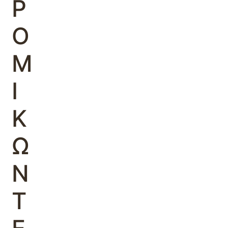
Ρ
Ο
Μ
Ι
Κ
Ω
Ν
Τ