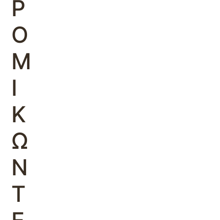
Ρ
Ο
Μ
Ι
Κ
Ω
Ν
Τ