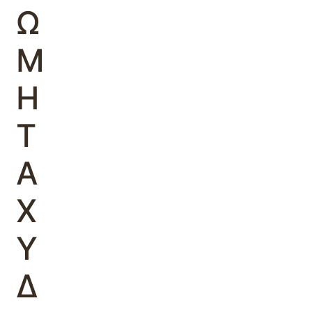
Ω
Μ
Η
Τ
Α
Χ
Υ
Δ