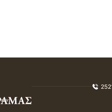
252
σιών