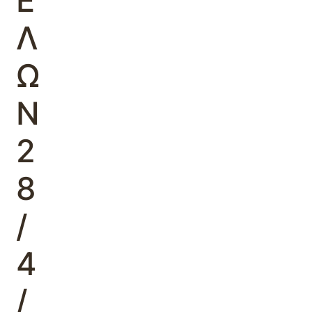
Ε
Λ
Ω
Ν
2
8
/
4
/