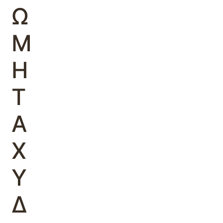
Ω
Μ
Η
Τ
Α
Χ
Υ
Δ