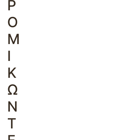
Ρ
Ο
Μ
Ι
Κ
Ω
Ν
Τ