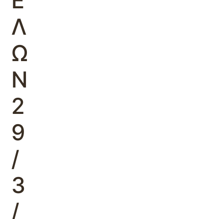
Ε
Λ
Ω
Ν
2
9
/
3
/