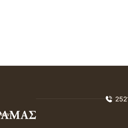
252
σιών