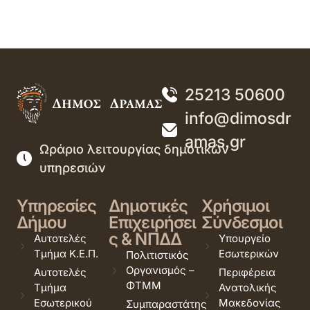
25213 50600
info@dimosdr
amas.gr
Ωράριο λειτουργίας δημοτικών
υπηρεσιών
Υπηρεσίες
Δημοτικές
Χρήσιμοι
Δήμου
Επιχειρήσει
Σύνδεσμοι
ς & ΝΠΔΔ
Αυτοτελές
Υπουργείο
Τμήμα Κ.Ε.Π.
Εσωτερικών
Πολιτιστικός
Οργανισμός –
Αυτοτελές
Περιφέρεια
ΦΤΜΜ
Τμήμα
Ανατολικής
Εσωτερικού
Μακεδονίας
Συμπαραστάτης