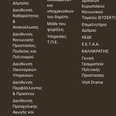
Δράσεων
Δόμησης
και
Ευρωπαϊκού
Διεύθυνση
υποχρεώσεων
Κοινωνικού
Καθαριότητας
του δημότη
Ταμείου (ΕΥΣΕΚΤ)
&
Μάθε που
Επιμελητήριο
Ανακύκλωσης
ψηφίζεις
Δράμας
Διεύθυνση
Υπηρεσίες
ΚΕΔΕ
Κοινωνικής
Τ.Π.Ε.
Ε.Ε.Τ.Α.Α.
Προστασίας,
Παιδείας και
ΚΑΛΛΙΚΡΑΤΗΣ
Πολιτισμού
Γενική
Διεύθυνση
Γραμματεία
Οικονομικών
Πολιτικής
Υπηρεσιών
Προστασίας
Διεύθυνση
Visit Drama
Περιβάλλοντος
& Πρασίνου
Διεύθυνση
Προσχολικής
Αγωγής και