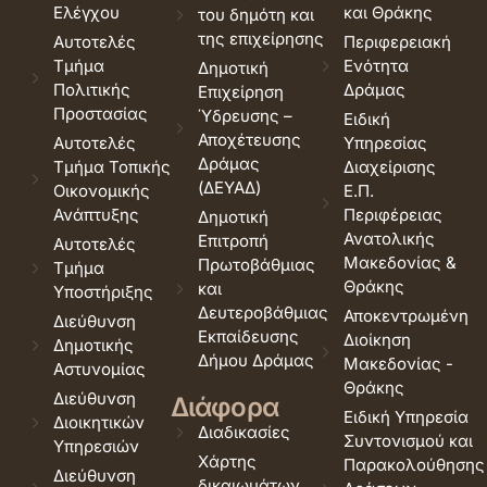
Ελέγχου
και Θράκης
του δημότη και
της επιχείρησης
Αυτοτελές
Περιφερειακή
Τμήμα
Ενότητα
Δημοτική
Πολιτικής
Δράμας
Επιχείρηση
Προστασίας
Ύδρευσης –
Ειδική
Αποχέτευσης
Αυτοτελές
Υπηρεσίας
Δράμας
Τμήμα Τοπικής
Διαχείρισης
(ΔΕΥΑΔ)
Οικονομικής
Ε.Π.
Ανάπτυξης
Περιφέρειας
Δημοτική
Ανατολικής
Επιτροπή
Αυτοτελές
Μακεδονίας &
Πρωτοβάθμιας
Τμήμα
Θράκης
και
Υποστήριξης
Δευτεροβάθμιας
Αποκεντρωμένη
Διεύθυνση
Εκπαίδευσης
Διοίκηση
Δημοτικής
Δήμου Δράμας
Μακεδονίας -
Αστυνομίας
Θράκης
Διεύθυνση
Διάφορα
Ειδική Υπηρεσία
Διοικητικών
Διαδικασίες
Συντονισμού και
Υπηρεσιών
Χάρτης
Παρακολούθησης
Διεύθυνση
δικαιωμάτων