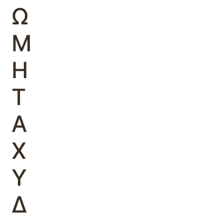
Ω
Μ
Η
Τ
Α
Χ
Υ
Δ