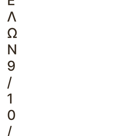
Ε
Λ
Ω
Ν
9
/
1
0
/