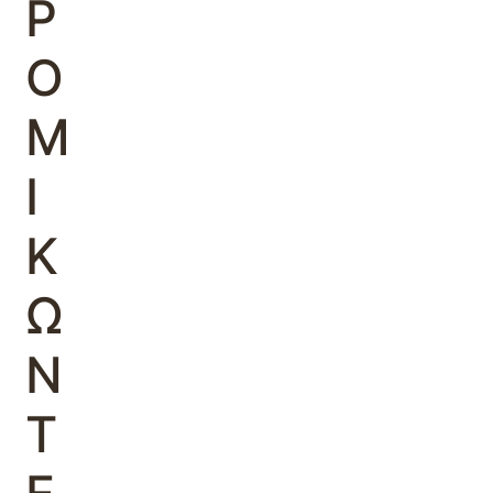
Ρ
Ο
Μ
Ι
Κ
Ω
Ν
Τ