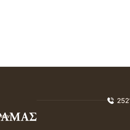
252
σιών