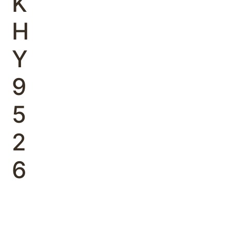
Κ
Η
Υ
9
5
2
6