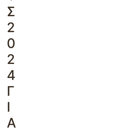
Σ
2
0
2
4
Γ
Ι
Α