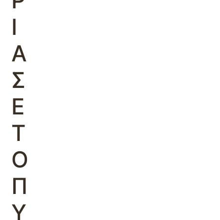
Ρ
Ι
Α
Σ
Ε
Τ
Ο
Π
Υ