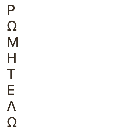
Ρ
Ω
Μ
Η
Τ
Ε
Λ
Ω