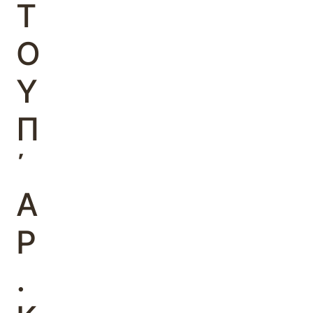
Τ
Ο
Υ
Π
΄
Α
Ρ
.