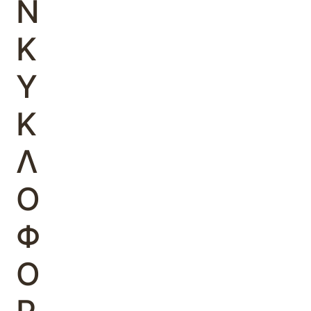
Ν
Κ
Υ
Κ
Λ
Ο
Φ
Ο