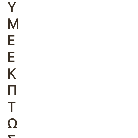
Υ
Μ
Ε
Ε
Κ
Π
Τ
Ω