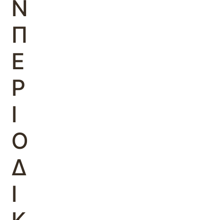
Ν
Π
Ε
Ρ
Ι
Ο
Δ
Ι