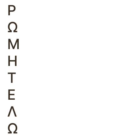
Ρ
Ω
Μ
Η
Τ
Ε
Λ
Ω