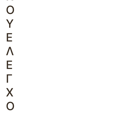
Ο
Υ
Ε
Λ
Ε
Γ
Χ
Ο