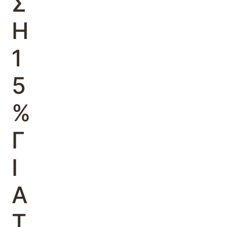
Σ
Η
1
5
%
Γ
Ι
Α
Τ