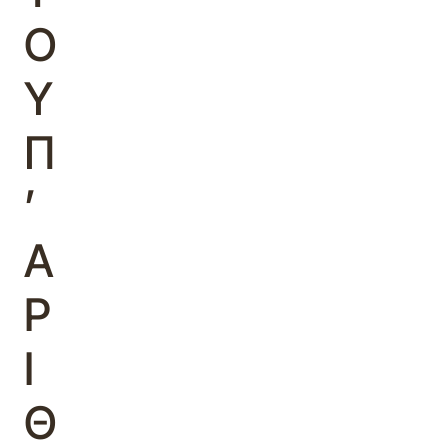
Ο
Υ
Π
’
Α
Ρ
Ι
Θ