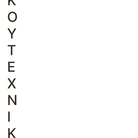
Κ
Ο
Υ
Τ
Ε
Χ
Ν
Ι
Κ