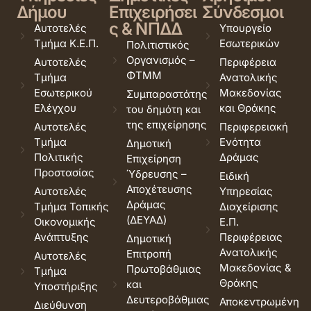
Δήμου
Επιχειρήσει
Σύνδεσμοι
ς & ΝΠΔΔ
Αυτοτελές
Υπουργείο
Τμήμα Κ.Ε.Π.
Εσωτερικών
Πολιτιστικός
Οργανισμός –
Αυτοτελές
Περιφέρεια
ΦΤΜΜ
Τμήμα
Ανατολικής
Εσωτερικού
Μακεδονίας
Συμπαραστάτης
Ελέγχου
και Θράκης
του δημότη και
της επιχείρησης
Αυτοτελές
Περιφερειακή
Τμήμα
Ενότητα
Δημοτική
Πολιτικής
Δράμας
Επιχείρηση
Προστασίας
Ύδρευσης –
Ειδική
Αποχέτευσης
Αυτοτελές
Υπηρεσίας
Δράμας
Τμήμα Τοπικής
Διαχείρισης
(ΔΕΥΑΔ)
Οικονομικής
Ε.Π.
Ανάπτυξης
Περιφέρειας
Δημοτική
Ανατολικής
Επιτροπή
Αυτοτελές
Μακεδονίας &
Πρωτοβάθμιας
Τμήμα
Θράκης
και
Υποστήριξης
Δευτεροβάθμιας
Αποκεντρωμένη
Διεύθυνση