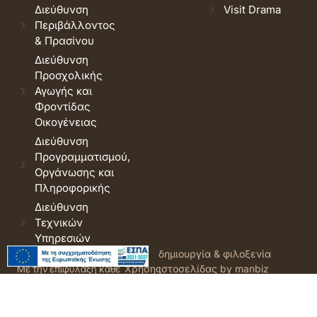
Διεύθυνση
Visit Drama
Περιβάλλοντος
& Πρασίνου
Διεύθυνση
Προσχολικής
Αγωγής και
Φροντίδας
Οικογένειας
Διεύθυνση
Προγραμματισμού,
Οργάνωσης και
Πληροφορικής
Διεύθυνση
Τεχνικών
Υπηρεσιών
© 2026 Δήμος Δράμας.
Όροι
δημιουργία & φιλοξενία
Με την επιφύλαξη κάθε
Χρήσης
ιστοσελίδας by manbiz
νόμιμου δικαιώματος.