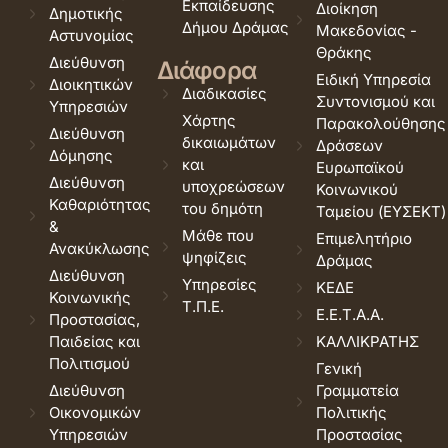
Εκπαίδευσης
Διοίκηση
Δημοτικής
Δήμου Δράμας
Μακεδονίας -
Αστυνομίας
Θράκης
Διεύθυνση
Διάφορα
Ειδική Υπηρεσία
Διοικητικών
Διαδικασίες
Συντονισμού και
Υπηρεσιών
Χάρτης
Παρακολούθησης
Διεύθυνση
δικαιωμάτων
Δράσεων
Δόμησης
και
Ευρωπαϊκού
Διεύθυνση
υποχρεώσεων
Κοινωνικού
Καθαριότητας
του δημότη
Ταμείου (ΕΥΣΕΚΤ)
&
Μάθε που
Επιμελητήριο
Ανακύκλωσης
ψηφίζεις
Δράμας
Διεύθυνση
Υπηρεσίες
ΚΕΔΕ
Κοινωνικής
Τ.Π.Ε.
Ε.Ε.Τ.Α.Α.
Προστασίας,
Παιδείας και
ΚΑΛΛΙΚΡΑΤΗΣ
Πολιτισμού
Γενική
Διεύθυνση
Γραμματεία
Οικονομικών
Πολιτικής
Υπηρεσιών
Προστασίας