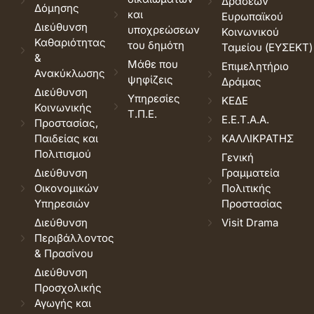
Δράσεων
Δόμησης
και
Ευρωπαϊκού
Διεύθυνση
υποχρεώσεων
Κοινωνικού
Καθαριότητας
του δημότη
Ταμείου (ΕΥΣΕΚΤ)
&
Μάθε που
Επιμελητήριο
Ανακύκλωσης
ψηφίζεις
Δράμας
Διεύθυνση
Υπηρεσίες
ΚΕΔΕ
Κοινωνικής
Τ.Π.Ε.
Ε.Ε.Τ.Α.Α.
Προστασίας,
Παιδείας και
ΚΑΛΛΙΚΡΑΤΗΣ
Πολιτισμού
Γενική
Διεύθυνση
Γραμματεία
Οικονομικών
Πολιτικής
Υπηρεσιών
Προστασίας
Διεύθυνση
Visit Drama
Περιβάλλοντος
& Πρασίνου
Διεύθυνση
Προσχολικής
Αγωγής και