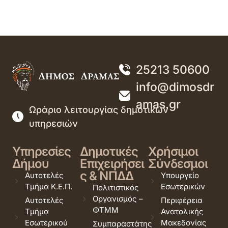
25213 50600
info@dimosdr
amas.gr
Ωράριο λειτουργίας δημοτικών
υπηρεσιών
Υπηρεσίες
Δημοτικές
Χρήσιμοι
Δήμου
Επιχειρήσει
Σύνδεσμοι
ς & ΝΠΔΔ
Αυτοτελές
Υπουργείο
Τμήμα Κ.Ε.Π.
Εσωτερικών
Πολιτιστικός
Οργανισμός –
Αυτοτελές
Περιφέρεια
ΦΤΜΜ
Τμήμα
Ανατολικής
Εσωτερικού
Μακεδονίας
Συμπαραστάτης