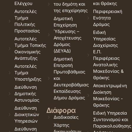
Ελέγχου
και Θράκης
του δημότη και
της επιχείρησης
Αυτοτελές
Περιφερειακή
Τμήμα
Ενότητα
Δημοτική
Πολιτικής
Δράμας
Επιχείρηση
Προστασίας
Ύδρευσης –
Ειδική
Αποχέτευσης
Αυτοτελές
Υπηρεσίας
Δράμας
Τμήμα Τοπικής
Διαχείρισης
(ΔΕΥΑΔ)
Οικονομικής
Ε.Π.
Ανάπτυξης
Περιφέρειας
Δημοτική
Ανατολικής
Επιτροπή
Αυτοτελές
Μακεδονίας &
Πρωτοβάθμιας
Τμήμα
Θράκης
και
Υποστήριξης
Δευτεροβάθμιας
Αποκεντρωμένη
Διεύθυνση
Εκπαίδευσης
Διοίκηση
Δημοτικής
Δήμου Δράμας
Μακεδονίας -
Αστυνομίας
Θράκης
Διεύθυνση
Διάφορα
Ειδική Υπηρεσία
Διοικητικών
Διαδικασίες
Συντονισμού και
Υπηρεσιών
Χάρτης
Παρακολούθησης
Διεύθυνση
δικαιωμάτων