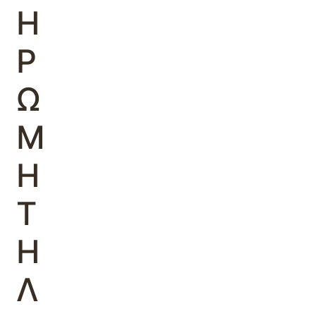
Η
Ρ
Ω
Μ
Η
Τ
Η
Λ