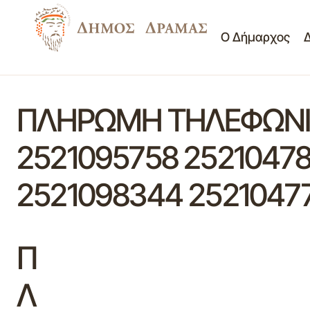
Ο Δήμαρχος
ΠΛΗΡΩΜΗ ΤΗΛΕΦΩΝΙΚ
2521095758 252104781
2521098344 25210477
Π
Λ