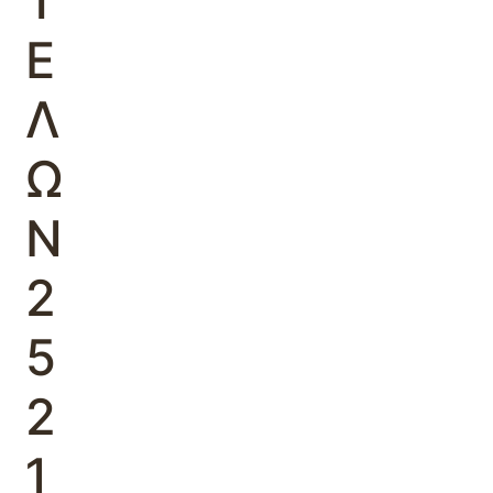
Τ
Ε
Λ
Ω
Ν
2
5
2
1